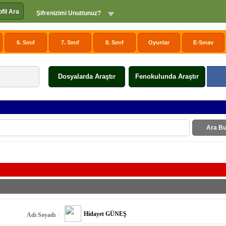
ofil Ara
Şifrenizimi Unuttunuz?
6. Sınıf
7. Sınıf
8. Sınıf
Oyunlar
E-Sınav
Dosyalarda Araştır
Fenokulunda Araştır
Ara Bu
Hidayet GÜNEŞ
:
Adı Soyadı