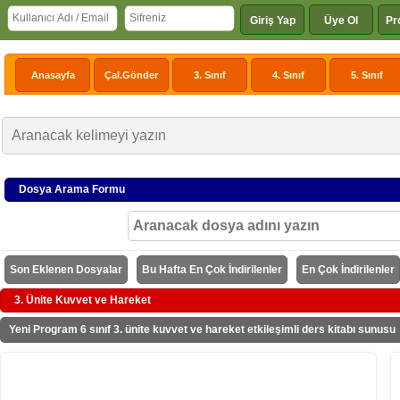
Giriş Yap
Üye Ol
Pr
Anasayfa
Çal.Gönder
3. Sınıf
4. Sınıf
5. Sınıf
Dosya Arama Formu
Son Eklenen Dosyalar
Bu Hafta En Çok İndirilenler
En Çok İndirilenler
3. Ünite Kuvvet ve Hareket
Yeni Program 6 sınıf 3. ünite kuvvet ve hareket etkileşimli ders kitabı sunusu