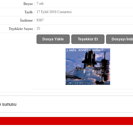
:
7 mb
Boyut
:
17 Eylül 2016 Cumartesi
Tarih
:
8387
İndirme
:
35
Teşekkür Sayısı
Dosya Yükle
Teşekkür Et
Dosyayı İndi
bı sunusu