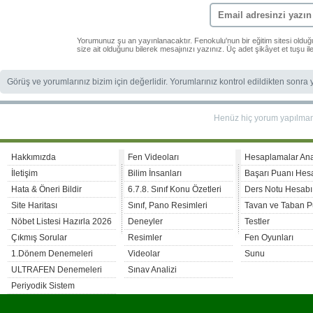
Yorumunuz şu an yayınlanacaktır. Fenokulu'nun bir eğitim sitesi oldu
size ait olduğunu bilerek mesajınızı yazınız. Üç adet şikâyet et tuşu i
Görüş ve yorumlarınız bizim için değerlidir. Yorumlarınız kontrol edildikten sonra
Henüz hiç yorum yapılma
Hakkımızda
Fen Videoları
Hesaplamalar An
İletişim
Bilim İnsanları
Başarı Puanı Hes
Hata & Öneri Bildir
6.7.8. Sınıf Konu Özetleri
Ders Notu Hesabı
Site Haritası
Sınıf, Pano Resimleri
Tavan ve Taban P
Nöbet Listesi Hazırla 2026
Deneyler
Testler
Çıkmış Sorular
Resimler
Fen Oyunları
1.Dönem Denemeleri
Videolar
Sunu
ULTRAFEN Denemeleri
Sınav Analizi
Periyodik Sistem