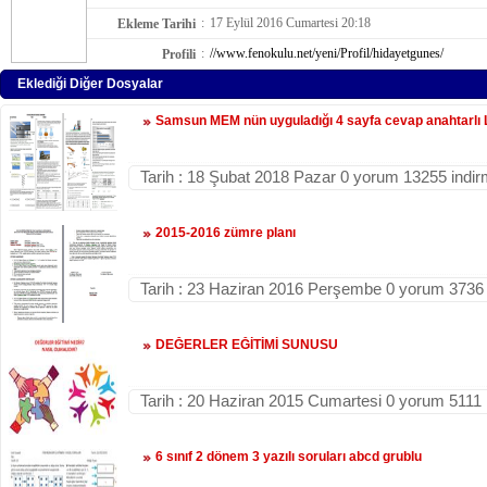
:
17 Eylül 2016 Cumartesi 20:18
Ekleme Tarihi
:
//www.fenokulu.net/yeni/Profil/hidayetgunes/
Profili
Eklediği Diğer Dosyalar
Samsun MEM nün uyguladığı 4 sayfa cevap anahtarlı
Tarih : 18 Şubat 2018 Pazar 0 yorum 13255 indi
2015-2016 zümre planı
Tarih : 23 Haziran 2016 Perşembe 0 yorum 3736
DEĞERLER EĞİTİMİ SUNUSU
Tarih : 20 Haziran 2015 Cumartesi 0 yorum 5111 
6 sınıf 2 dönem 3 yazılı soruları abcd grublu