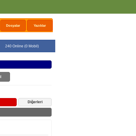
Dosyalar
Yazılılar
240 Online (0 Mobil)
l
Diğerleri