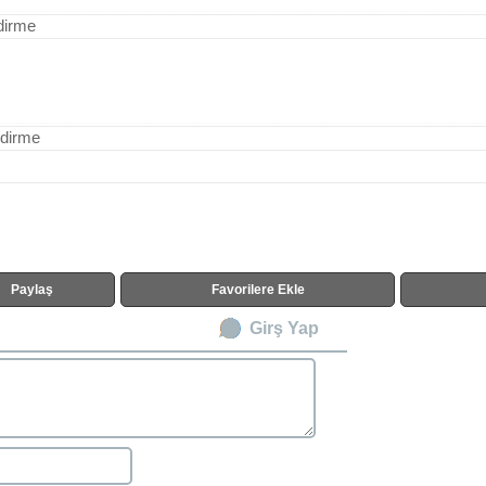
dirme
ndirme
Paylaş
Favorilere Ekle
Girş Yap