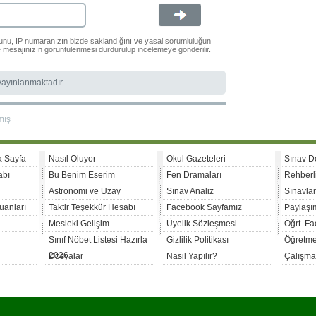
ğunu, IP numaranızın bizde saklandığını ve yasal sorumluluğun
le mesajınızın görüntülenmesi durdurulup incelemeye gönderilir.
 yayınlanmaktadır.
mış
a Sayfa
Nasıl Oluyor
Okul Gazeteleri
Sınav D
abı
Bu Benim Eserim
Fen Dramaları
Rehberl
Astronomi ve Uzay
Sınav Analiz
Sınavla
uanları
Taktir Teşekkür Hesabı
Facebook Sayfamız
Paylaşım
Mesleki Gelişim
Üyelik Sözleşmesi
Öğrt. F
Sınıf Nöbet Listesi Hazırla
Gizlilik Politikası
Öğretme
2026
Dosyalar
Nasil Yapılır?
Çalışma