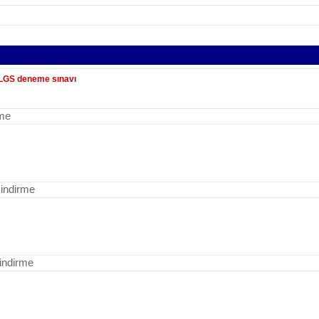
 LGS deneme sınavı
rme
 indirme
indirme