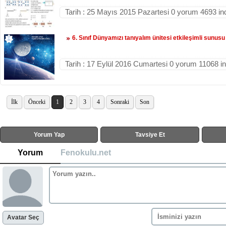
Tarih : 25 Mayıs 2015 Pazartesi 0 yorum 4693 in
6. Sınıf Dünyamızı tanıyalım ünitesi etkileşimli sunusu
Tarih : 17 Eylül 2016 Cumartesi 0 yorum 11068 i
İlk
Önceki
1
2
3
4
Sonraki
Son
Yorum Yap
Tavsiye Et
Yorum
Fenokulu.net
Avatar Seç