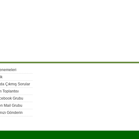
enemeleri
ik
rda Çıkmış Sorular
 Toplantısı
acebook Grubu
n Mail Grubu
nızı Gönderin