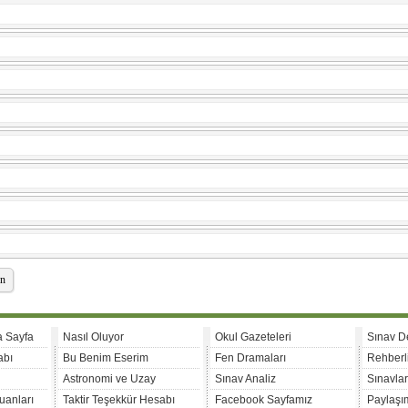
n
a Sayfa
Nasıl Oluyor
Okul Gazeteleri
Sınav D
abı
Bu Benim Eserim
Fen Dramaları
Rehberl
Astronomi ve Uzay
Sınav Analiz
Sınavla
uanları
Taktir Teşekkür Hesabı
Facebook Sayfamız
Paylaşım