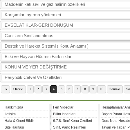
Maddenin katı sıvı ve gaz halinin özellikleri
Karışımları ayırma yöntemleri
EVSEL ATIKLAR-GERİ DÖNÜŞÜM
Canlıların Sınıflandırılması
Destek ve Hareket Sistemi ( Konu Anlatımı )
Bitki ve Hayvan Hücresi Farklılıkları
KONUM VE YER DEĞİŞTİRME
Periyodik Cetvel Ve Özellikleri
İlk
Önceki
1
2
3
4
5
6
7
8
9
10
Sonraki
So
Hakkımızda
Fen Videoları
Hesaplamalar An
İletişim
Bilim İnsanları
Başarı Puanı Hes
Hata & Öneri Bildir
6.7.8. Sınıf Konu Özetleri
Ders Notu Hesabı
Site Haritası
Sınıf, Pano Resimleri
Tavan ve Taban P