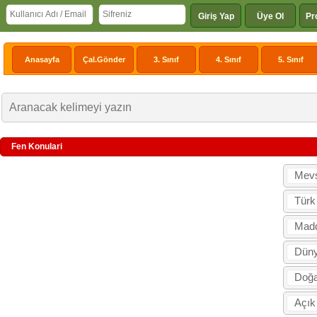
Giriş Yap
Üye Ol
Pr
Anasayfa
Çal.Gönder
3. Sınıf
4. Sınıf
5. Sınıf
Fen Konulari
Mevs
Türk
Madde
Düny
Doğa
Açık