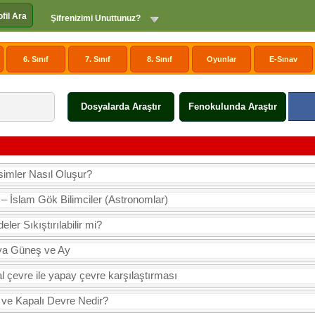
ofil Ara
Şifrenizimi Unuttunuz?
6. Sınıf
7. Sınıf
8. Sınıf
Oyunlar
E-Sınav
Dosyalarda Araştır
Fenokulunda Araştır
imler Nasıl Oluşur?
 – İslam Gök Bilimciler (Astronomlar)
ler Sıkıştırılabilir mi?
a Güneş ve Ay
l çevre ile yapay çevre karşılaştırması
 ve Kapalı Devre Nedir?