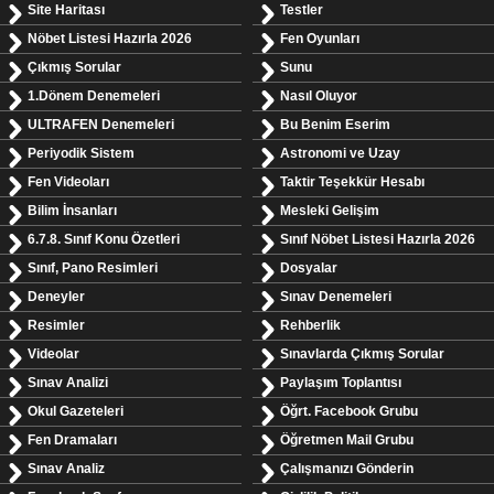
Site Haritası
Testler
Nöbet Listesi Hazırla 2026
Fen Oyunları
Çıkmış Sorular
Sunu
1.Dönem Denemeleri
Nasıl Oluyor
ULTRAFEN Denemeleri
Bu Benim Eserim
Periyodik Sistem
Astronomi ve Uzay
Fen Videoları
Taktir Teşekkür Hesabı
Bilim İnsanları
Mesleki Gelişim
6.7.8. Sınıf Konu Özetleri
Sınıf Nöbet Listesi Hazırla 2026
Sınıf, Pano Resimleri
Dosyalar
Deneyler
Sınav Denemeleri
Resimler
Rehberlik
Videolar
Sınavlarda Çıkmış Sorular
Sınav Analizi
Paylaşım Toplantısı
Okul Gazeteleri
Öğrt. Facebook Grubu
Fen Dramaları
Öğretmen Mail Grubu
Sınav Analiz
Çalışmanızı Gönderin