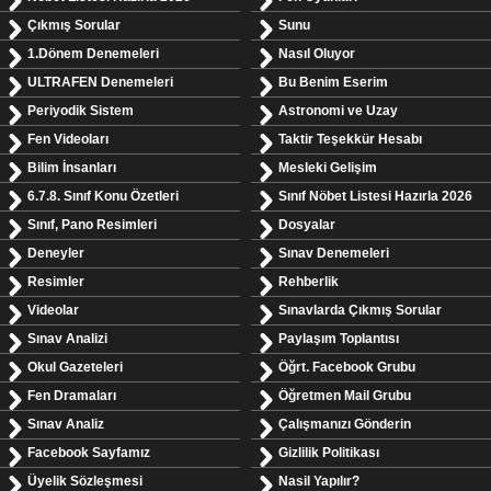
Çıkmış Sorular
Sunu
1.Dönem Denemeleri
Nasıl Oluyor
ULTRAFEN Denemeleri
Bu Benim Eserim
Periyodik Sistem
Astronomi ve Uzay
Fen Videoları
Taktir Teşekkür Hesabı
Bilim İnsanları
Mesleki Gelişim
6.7.8. Sınıf Konu Özetleri
Sınıf Nöbet Listesi Hazırla 2026
Sınıf, Pano Resimleri
Dosyalar
Deneyler
Sınav Denemeleri
Resimler
Rehberlik
Videolar
Sınavlarda Çıkmış Sorular
Sınav Analizi
Paylaşım Toplantısı
Okul Gazeteleri
Öğrt. Facebook Grubu
Fen Dramaları
Öğretmen Mail Grubu
Sınav Analiz
Çalışmanızı Gönderin
Facebook Sayfamız
Gizlilik Politikası
Üyelik Sözleşmesi
Nasil Yapılır?