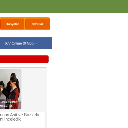
Dosyalar
Yazılılar
677 Online (0 Mobil)
unun Asit ve Bazlarla
ni İnceledik