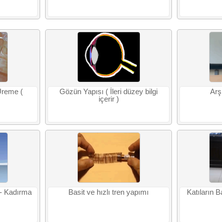
Üreme (
Gözün Yapısı ( İleri düzey bilgi
Arş
)
içerir )
i - Kadırma
Basit ve hızlı tren yapımı
Katıların B