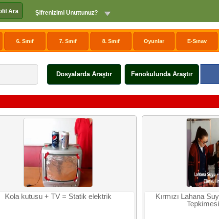
ofil Ara
Şifrenizimi Unuttunuz?
6. Sınıf
7. Sınıf
8. Sınıf
Oyunlar
E-Sınav
Dosyalarda Araştır
Fenokulunda Araştır
Kola kutusu + TV = Statik elektrik
Kırmızı Lahana Suy
Tepkimesi