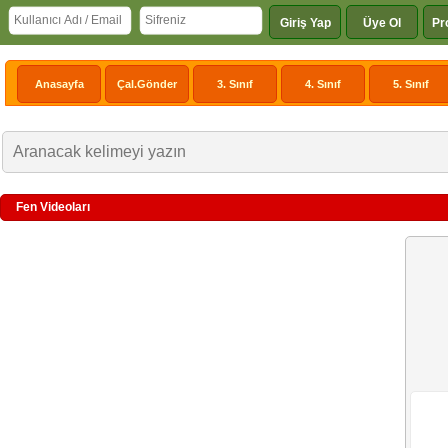
Giriş Yap
Üye Ol
Pr
Anasayfa
Çal.Gönder
3. Sınıf
4. Sınıf
5. Sınıf
Fen Videoları