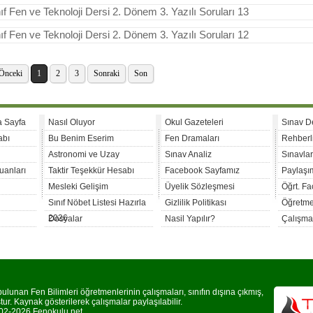
nıf Fen ve Teknoloji Dersi 2. Dönem 3. Yazılı Soruları 13
nıf Fen ve Teknoloji Dersi 2. Dönem 3. Yazılı Soruları 12
Önceki
1
2
3
Sonraki
Son
a Sayfa
Nasıl Oluyor
Okul Gazeteleri
Sınav D
abı
Bu Benim Eserim
Fen Dramaları
Rehberl
Astronomi ve Uzay
Sınav Analiz
Sınavla
uanları
Taktir Teşekkür Hesabı
Facebook Sayfamız
Paylaşım
Mesleki Gelişim
Üyelik Sözleşmesi
Öğrt. F
Sınıf Nöbet Listesi Hazırla
Gizlilik Politikası
Öğretme
2026
Dosyalar
Nasil Yapılır?
Çalışma
lunan Fen Bilimleri öğretmenlerinin çalışmaları, sınıfın dışına çıkmış,
r. Kaynak gösterilerek çalışmalar paylaşılabilir.
2-2026 Fenokulu.net