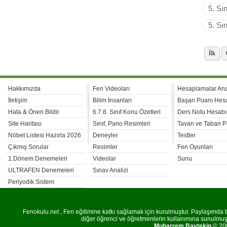
5. Sı
5. Sı
İlk
Hakkımızda
Fen Videoları
Hesaplamalar An
İletişim
Bilim İnsanları
Başarı Puanı Hes
Hata & Öneri Bildir
6.7.8. Sınıf Konu Özetleri
Ders Notu Hesabı
Site Haritası
Sınıf, Pano Resimleri
Tavan ve Taban P
Nöbet Listesi Hazırla 2026
Deneyler
Testler
Çıkmış Sorular
Resimler
Fen Oyunları
1.Dönem Denemeleri
Videolar
Sunu
ULTRAFEN Denemeleri
Sınav Analizi
Periyodik Sistem
Fenokulu.net , Fen eğitimine katkı sağlamak için kurulmuştur. Paylaşımda bu
diğer öğrenci ve öğretmenlerin kullanımına sunulmuştu
Muharrem Baytekin
© 200