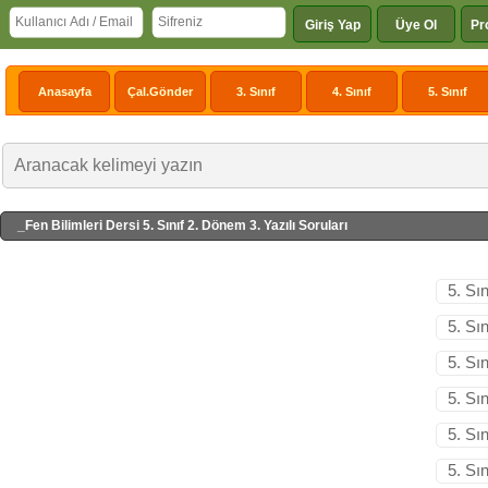
Giriş Yap
Üye Ol
Pr
Anasayfa
Çal.Gönder
3. Sınıf
4. Sınıf
5. Sınıf
_Fen Bilimleri Dersi 5. Sınıf 2. Dönem 3. Yazılı Soruları
5. Sı
5. Sı
5. Sı
5. Sı
5. Sı
5. Sı