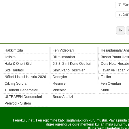
7. Sı
7. Sı
İlk
Hakkımızda
Fen Videoları
Hesaplamalar An
İletişim
Bilim İnsanları
Başarı Puanı Hes
Hata & Öneri Bildir
6.7.8. Sınıf Konu Özetleri
Ders Notu Hesabı
Site Haritası
Sınıf, Pano Resimleri
Tavan ve Taban P
Nöbet Listesi Hazırla 2026
Deneyler
Testler
Çıkmış Sorular
Resimler
Fen Oyunları
1.Dönem Denemeleri
Videolar
Sunu
ULTRAFEN Denemeleri
Sınav Analizi
Periyodik Sistem
Fenokulu.net , Fen eğitimine katkı sağlamak için kurulmuştur. Paylaşımda bu
diğer öğrenci ve öğretmenlerin kullanımına sunulmuştu
Muharrem Baytekin
© 200