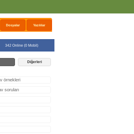
Dosyalar
Yazılılar
342 Online (0 Mobil)
Diğerleri
v örnekleri
av soruları