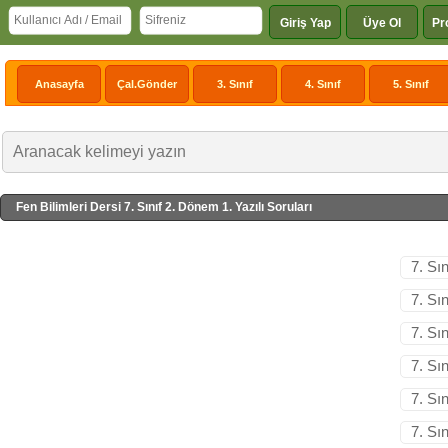
Giriş Yap
Üye Ol
Pr
Anasayfa
Çal.Gönder
3. Sınıf
4. Sınıf
5. Sınıf
Fen Bilimleri Dersi 7. Sınıf 2. Dönem 1. Yazılı Soruları
7. Sı
7. Sı
7. Sı
7. Sı
7. Sı
7. Sı