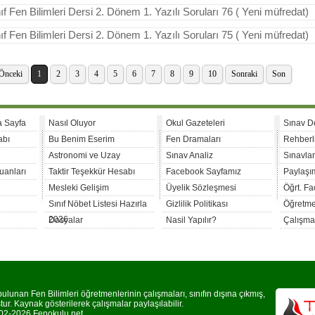
nıf Fen Bilimleri Dersi 2. Dönem 1. Yazılı Soruları 76 ( Yeni müfredat)
nıf Fen Bilimleri Dersi 2. Dönem 1. Yazılı Soruları 75 ( Yeni müfredat)
Önceki
1
2
3
4
5
6
7
8
9
10
Sonraki
Son
a Sayfa
Nasıl Oluyor
Okul Gazeteleri
Sınav D
abı
Bu Benim Eserim
Fen Dramaları
Rehberl
Astronomi ve Uzay
Sınav Analiz
Sınavla
uanları
Taktir Teşekkür Hesabı
Facebook Sayfamız
Paylaşım
Mesleki Gelişim
Üyelik Sözleşmesi
Öğrt. F
Sınıf Nöbet Listesi Hazırla
Gizlilik Politikası
Öğretme
2026
Dosyalar
Nasil Yapılır?
Çalışma
lunan Fen Bilimleri öğretmenlerinin çalışmaları, sınıfın dışına çıkmış,
r. Kaynak gösterilerek çalışmalar paylaşılabilir.
2-2026 Fenokulu.net