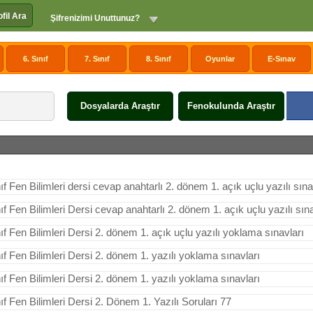
ofil Ara
Şifrenizimi Unuttunuz?
6. Sınıf
7. Sınıf
8. Sınıf
Oyunlar
E-Sınav
Dosyalarda Araştır
Fenokulunda Araştır
nıf Fen Bilimleri dersi cevap anahtarlı 2. dönem 1. açık uçlu yazılı sına
nıf Fen Bilimleri Dersi cevap anahtarlı 2. dönem 1. açık uçlu yazılı sın
nıf Fen Bilimleri Dersi 2. dönem 1. açık uçlu yazılı yoklama sınavları
nıf Fen Bilimleri Dersi 2. dönem 1. yazılı yoklama sınavları
nıf Fen Bilimleri Dersi 2. dönem 1. yazılı yoklama sınavları
nıf Fen Bilimleri Dersi 2. Dönem 1. Yazılı Soruları 77