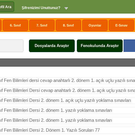
ofil Ara
Şifrenizimi Unuttunuz?
6. Sınıf
7. Sınıf
8. Sınıf
Oyunlar
E-Sınav
Dosyalarda Araştır
Fenokulunda Araştır
nıf Fen Bilimleri dersi cevap anahtarlı 2. dönem 1. açık uçlu yazılı sına
nıf Fen Bilimleri Dersi cevap anahtarlı 2. dönem 1. açık uçlu yazılı sın
nıf Fen Bilimleri Dersi 2. dönem 1. açık uçlu yazılı yoklama sınavları
nıf Fen Bilimleri Dersi 2. dönem 1. yazılı yoklama sınavları
nıf Fen Bilimleri Dersi 2. dönem 1. yazılı yoklama sınavları
nıf Fen Bilimleri Dersi 2. Dönem 1. Yazılı Soruları 77