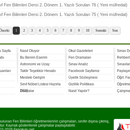
nıf Fen Bilimleri Dersi 2. Dönem 1. Yazılı Soruları 76 ( Yeni müfredat)
nıf Fen Bilimleri Dersi 2. Dönem 1. Yazılı Soruları 75 ( Yeni müfredat)
Önceki
1
2
3
4
5
6
7
8
9
10
Sonraki
Son
a Sayfa
Nasıl Oluyor
Okul Gazeteleri
Sınav D
abı
Bu Benim Eserim
Fen Dramaları
Rehberl
Astronomi ve Uzay
Sınav Analiz
Sınavla
uanları
Taktir Teşekkür Hesabı
Facebook Sayfamız
Paylaşım
Mesleki Gelişim
Üyelik Sözleşmesi
Öğrt. F
Sınıf Nöbet Listesi Hazırla
Gizlilik Politikası
Öğretme
2026
Dosyalar
Nasil Yapılır?
Çalışma
lunan Fen Bilimleri öğretmenlerinin çalışmaları, sınıfın dışına çıkmış,
r. Kaynak gösterilerek çalışmalar paylaşılabilir.
2-2026 Fenokulu.net