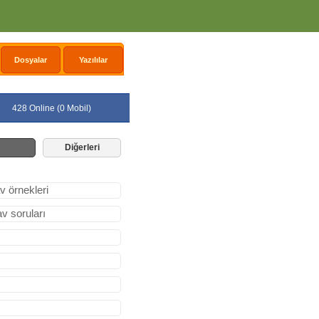
Dosyalar
Yazılılar
428 Online (0 Mobil)
Diğerleri
v örnekleri
av soruları