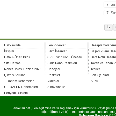
7. Sı
7. Sı
İlk
Hakkımızda
Fen Videoları
Hesaplamalar An
İletişim
Bilim İnsanları
Başarı Puanı Hes
Hata & Öneri Bildir
6.7.8. Sınıf Konu Özetleri
Ders Notu Hesabı
Site Haritası
Sınıf, Pano Resimleri
Tavan ve Taban P
Nöbet Listesi Hazırla 2026
Deneyler
Testler
Çıkmış Sorular
Resimler
Fen Oyunları
1.Dönem Denemeleri
Videolar
Sunu
ULTRAFEN Denemeleri
Sınav Analizi
Periyodik Sistem
Fenokulu.net , Fen eğitimine katkı sağlamak için kurulmuştur. Paylaşımda bu
diğer öğrenci ve öğretmenlerin kullanımına sunulmuştu
Muharrem Baytekin
© 200