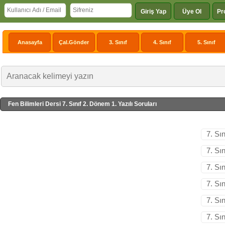
Giriş Yap
Üye Ol
Pr
Anasayfa
Çal.Gönder
3. Sınıf
4. Sınıf
5. Sınıf
Fen Bilimleri Dersi 7. Sınıf 2. Dönem 1. Yazılı Soruları
7. Sı
7. Sı
7. Sı
7. Sı
7. Sı
7. Sı