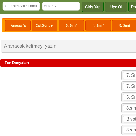
Giriş Yap
Üye Ol
Pr
Anasayfa
Çal.Gönder
3. Sınıf
4. Sınıf
5. Sınıf
Fen Dosyaları
7. Sı
7. Sı
5. Sı
8.sı
Biyo
8.sın