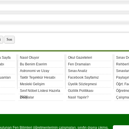
i
Son
a Sayfa
Nasıl Oluyor
Okul Gazeteleri
Sınav D
abı
Bu Benim Eserim
Fen Dramaları
Rehberl
Astronomi ve Uzay
Sınav Analiz
Sınavla
uanları
Taktir Teşekkür Hesabı
Facebook Sayfamız
Paylaşım
Mesleki Gelişim
Üyelik Sözleşmesi
Öğrt. F
Sınıf Nöbet Listesi Hazırla
Gizlilik Politikası
Öğretme
2026
Dosyalar
Nasil Yapılır?
Çalışma
lunan Fen Bilimleri öğretmenlerinin çalışmaları, sınıfın dışına çıkmış,