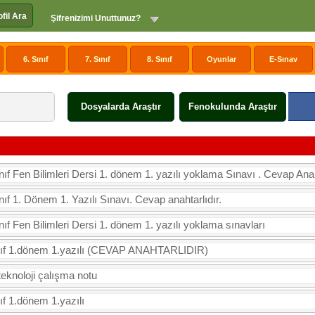
ofil Ara
Şifrenizimi Unuttunuz?
6. Sınıf
7. Sınıf
8. Sınıf
Oyunlar
E-Sınav
Dosyalarda Araştır
Fenokulunda Araştır
nıf Fen Bilimleri Dersi 1. dönem 1. yazılı yoklama Sınavı . Cevap Anah
nıf 1. Dönem 1. Yazılı Sınavı. Cevap anahtarlıdır.
nıf Fen Bilimleri Dersi 1. dönem 1. yazılı yoklama sınavları
nıf 1.dönem 1.yazılı (CEVAP ANAHTARLIDIR)
teknoloji çalışma notu
ıf 1.dönem 1.yazılı