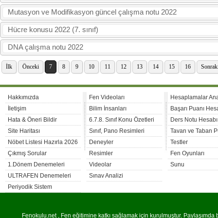
Mutasyon ve Modifikasyon güncel çalışma notu 2022
Hücre konusu 2022 (7. sınıf)
DNA çalışma notu 2022
İlk
Önceki
7
8
9
10
11
12
13
14
15
16
Sonrak
Hakkımızda
Fen Videoları
Hesaplamalar An
İletişim
Bilim İnsanları
Başarı Puanı Hes
Hata & Öneri Bildir
6.7.8. Sınıf Konu Özetleri
Ders Notu Hesabı
Site Haritası
Sınıf, Pano Resimleri
Tavan ve Taban P
Nöbet Listesi Hazırla 2026
Deneyler
Testler
Çıkmış Sorular
Resimler
Fen Oyunları
1.Dönem Denemeleri
Videolar
Sunu
ULTRAFEN Denemeleri
Sınav Analizi
Periyodik Sistem
Fenokulu.net , Fen eğitimine katkı sağlamak için kurulmuştur. Paylaşımda bu