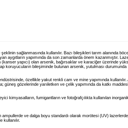
e şeklinin sağlanmasında kullanılır. Bazı bileşikleri tarım alanında bö
nmayan aygıtların yapımında da son zamanlarda önem kazanmıştır. Laze
jen (kanser yapıcı) olan arsenik, bağırsaklar ve karaciğer üzerinde yü
hşap koruyucuların bileşiminde bulunan arsenik, yutulması durumunda ze
ndüstrisinde, özellikle yakut renkli cam ve mine yapımında kullanılır. A
da; güneş gözelerinde yarıiletken ve çelik yapımında da katkı maddesi 
nleyici kimyasalların, fumigantların ve fotoğrafçılıkta kullanılan inorgan
san ampullerde ve dalga boyu standardı olarak morötesi (UV) lazerlerde 
 kullanılır.