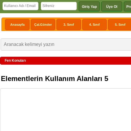
Giriş Yap
Üye Ol
Pr
Anasayfa
Çal.Gönder
3. Sınıf
4. Sınıf
5. Sınıf
Fen Konuları
Elementlerin Kullanım Alanları 5