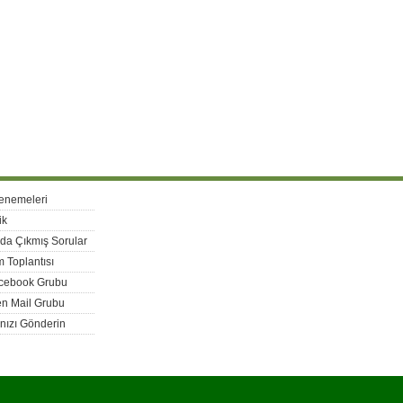
enemeleri
ik
rda Çıkmış Sorular
 Toplantısı
acebook Grubu
n Mail Grubu
nızı Gönderin