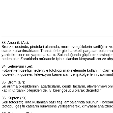
33. Arsenik (As):
Bronz eldesinde, pirotekni alanında, mermi ve güllelerin sertliğinin v
olarak kullanılmaktadır. Transistörler gibi hareketli parçaları bulu
yarıiletkenlerin de yapısına katılır. Solunduğunda güçlü bir karsino
neden olur. Zararlılarla mücadele için kullanılan kimyasalların ve a
34. Selenyum (Se):
Fotoiletken özelliği nedeniyle fotokopi makinelerinde kullanılır. Cam e
fotoelektrik gözeler, televizyon kameraları ve ışıkölçerlerin yapımın
35. Brom (Br):
Su arıtma bileşiklerinin, ağartıcıların, çeşitli ilaçların, alevlenmeyi ö
katılır. Organik bileşikleri de, iyi birer çözücü olarak değerlidir.
36. Kripton (Kr):
Seri fotoğrafçılıkta kullanılan bazı flaş lambalarında bulunur. Flore
izotopu, çeşitli katıların bünyesine yerleştirilerek, kimyasal analizlerde