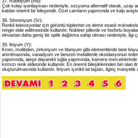
37. Rubidyum (Rb):
Çok kolay iyonlaşması nedeniyle, sezyuma alternatif olarak, uzay ara
katılan önemli bir bileşendir. Özel camların yapımında ve kalp araştır
38. Stronsiyum (Sr):
Renkli televizyonlar için görüntü tüplerinin ve demir esaslı mıknatısl
rengin elde edilmesinde kullanılır. Nükleer pillerde ve fosforlu boyal
elmastan daha geniş bir optik dağılıma sahip olması nedeniyle, ilgi çe
39. İtriyum (Y):
Krom, molibden, zirkonyum ve titanyum gibi elementlerde tane boy
artırılmasında, vanadyum ve benzeri metallerde oksidasyonun önlenm
yapımında, ateşe dayanıklı tuğla yapımında, kamera merceklerinde ve l
kırmızı renk eldesinde kullanılır. En önemli bileşiklerinden biri olan itr
oluşturulmasında kullanılır. İtriyum içerikli lal taşları, ilginç manyet