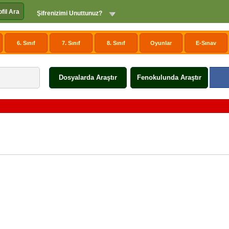
ofil Ara
Şifrenizimi Unuttunuz?
6. Sınıf
7. Sınıf
8. Sınıf
Oyunlar
E-Sınav
Dosyalarda Araştır
Fenokulunda Araştır