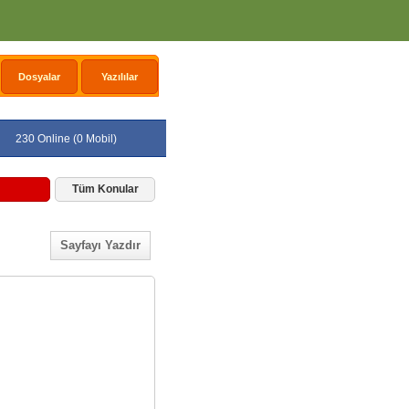
Dosyalar
Yazılılar
230 Online (0 Mobil)
Tüm Konular
Sayfayı Yazdır