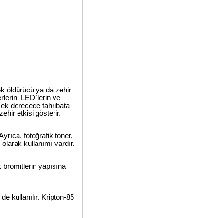
cek öldürücü ya da zehir
rlerin, LED`lerin ve
ksek derecede tahribata
hir etkisi gösterir.
yrıca, fotoğrafik toner,
olarak kullanımı vardır.
ik bromitlerin yapısına
de kullanılır. Kripton-85