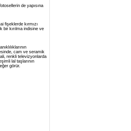
otosellerin de yapısına
ai fişeklerde kırmızı
 bir kırılma indisine ve
ıklılıklarının
mesinde, cam ve seramik
i, renkli televizyonlarda
şimli lal taşlarının
değer görür.