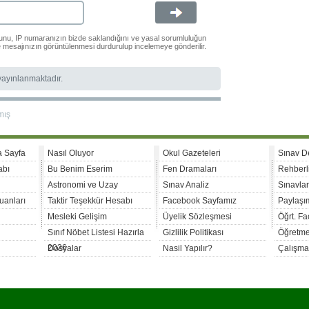
ğunu, IP numaranızın bizde saklandığını ve yasal sorumluluğun
le mesajınızın görüntülenmesi durdurulup incelemeye gönderilir.
 yayınlanmaktadır.
mış
a Sayfa
Nasıl Oluyor
Okul Gazeteleri
Sınav D
abı
Bu Benim Eserim
Fen Dramaları
Rehberl
Astronomi ve Uzay
Sınav Analiz
Sınavla
uanları
Taktir Teşekkür Hesabı
Facebook Sayfamız
Paylaşım
Mesleki Gelişim
Üyelik Sözleşmesi
Öğrt. F
Sınıf Nöbet Listesi Hazırla
Gizlilik Politikası
Öğretme
2026
Dosyalar
Nasil Yapılır?
Çalışma