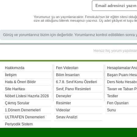
Yorumunuz şu an yayınlanacaktır. Fenokulu'nun bir eğitim sitesi oldu
size ait olduğunu bilerek mesajınızı yazınız. Üç adet şikâyet et tuşu i
Görüş ve yorumlarınız bizim için değerlidir. Yorumlarınız kontrol edildikten sonra
Henüz hiç yorum yapılma
Hakkımızda
Fen Videoları
Hesaplamalar An
İletişim
Bilim İnsanları
Başarı Puanı Hes
Hata & Öneri Bildir
6.7.8. Sınıf Konu Özetleri
Ders Notu Hesabı
Site Haritası
Sınıf, Pano Resimleri
Tavan ve Taban P
Nöbet Listesi Hazırla 2026
Deneyler
Testler
Çıkmış Sorular
Resimler
Fen Oyunları
1.Dönem Denemeleri
Videolar
Sunu
ULTRAFEN Denemeleri
Sınav Analizi
Periyodik Sistem