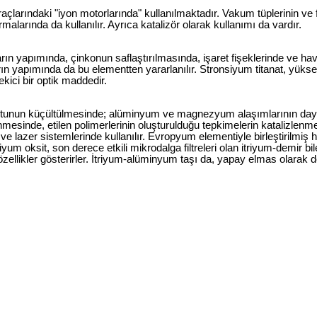
çlarındaki "iyon motorlarında" kullanılmaktadır. Vakum tüplerinin ve f
malarında da kullanılır. Ayrıca katalizör olarak kullanımı da vardır.
arın yapımında, çinkonun saflaştırılmasında, işaret fişeklerinde ve hav
arın yapımında da bu elementten yararlanılır. Stronsiyum titanat, yüksek
kici bir optik maddedir.
utunun küçültülmesinde; alüminyum ve magnezyum alaşımlarının dayan
esinde, etilen polimerlerinin oluşturulduğu tepkimelerin katalizlen
azer sistemlerinde kullanılır. Evropyum elementiyle birleştirilmiş hal
iyum oksit, son derece etkili mikrodalga filtreleri olan itriyum-demir bile
ik özellikler gösterirler. İtriyum-alüminyum taşı da, yapay elmas olarak 