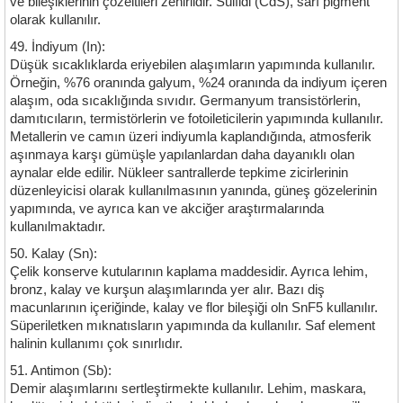
ve bileşiklerinin çözeltileri zehirlidir. Sülfidi (CdS), sarı pigment
olarak kullanılır.
49. İndiyum (In):
Düşük sıcaklıklarda eriyebilen alaşımların yapımında kullanılır.
Örneğin, %76 oranında galyum, %24 oranında da indiyum içeren
alaşım, oda sıcaklığında sıvıdır. Germanyum transistörlerin,
damıtıcıların, termistörlerin ve fotoileticilerin yapımında kullanılır.
Metallerin ve camın üzeri indiyumla kaplandığında, atmosferik
aşınmaya karşı gümüşle yapılanlardan daha dayanıklı olan
aynalar elde edilir. Nükleer santrallerde tepkime zicirlerinin
düzenleyicisi olarak kullanılmasının yanında, güneş gözelerinin
yapımında, ve ayrıca kan ve akciğer araştırmalarında
kullanılmaktadır.
50. Kalay (Sn):
Çelik konserve kutularının kaplama maddesidir. Ayrıca lehim,
bronz, kalay ve kurşun alaşımlarında yer alır. Bazı diş
macunlarının içeriğinde, kalay ve flor bileşiği oln SnF5 kullanılır.
Süperiletken mıknatısların yapımında da kullanılır. Saf element
halinin kullanımı çok sınırlıdır.
51. Antimon (Sb):
Demir alaşımlarını sertleştirmekte kullanılır. Lehim, maskara,