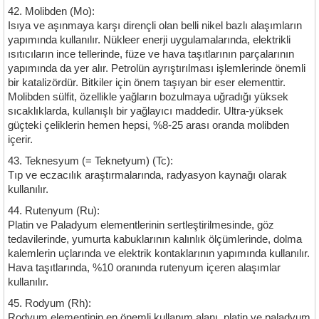
42. Molibden (Mo):
Isıya ve aşınmaya karşı dirençli olan belli nikel bazlı alaşımların
yapımında kullanılır. Nükleer enerji uygulamalarında, elektrikli
ısıtıcıların ince tellerinde, füze ve hava taşıtlarının parçalarının
yapımında da yer alır. Petrolün ayrıştırılması işlemlerinde önemli
bir katalizördür. Bitkiler için önem taşıyan bir eser elementtir.
Molibden sülfit, özellikle yağların bozulmaya uğradığı yüksek
sıcaklıklarda, kullanışlı bir yağlayıcı maddedir. Ultra-yüksek
güçteki çeliklerin hemen hepsi, %8-25 arası oranda molibden
içerir.
43. Teknesyum (= Teknetyum) (Tc):
Tıp ve eczacılık araştırmalarında, radyasyon kaynağı olarak
kullanılır.
44. Rutenyum (Ru):
Platin ve Paladyum elementlerinin sertleştirilmesinde, göz
tedavilerinde, yumurta kabuklarının kalınlık ölçümlerinde, dolma
kalemlerin uçlarında ve elektrik kontaklarının yapımında kullanılır.
Hava taşıtlarında, %10 oranında rutenyum içeren alaşımlar
kullanılır.
45. Rodyum (Rh):
Rodyum elementinin en önemli kullanım alanı, platin ve paladyum