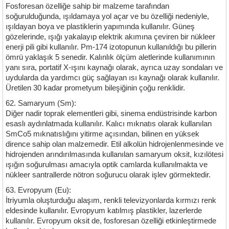
Fosforesan özelliğe sahip bir malzeme tarafından
soğurulduğunda, ışıldamaya yol açar ve bu özelliği nedeniyle,
ışıldayan boya ve plastiklerin yapımında kullanılır. Güneş
gözelerinde, ışığı yakalayıp elektrik akımına çeviren bir nükleer
enerji pili gibi kullanılır. Pm-174 izotopunun kullanıldığı bu pillerin
ömrü yaklaşık 5 senedir. Kalınlık ölçüm aletlerinde kullanımının
yanı sıra, portatif X-ışını kaynağı olarak, ayrıca uzay sondaları ve
uydularda da yardımcı güç sağlayan ısı kaynağı olarak kullanılır.
Üretilen 30 kadar prometyum bileşiğinin çoğu renklidir.
62. Samaryum (Sm):
Diğer nadir toprak elementleri gibi, sinema endüstrisinde karbon
esaslı aydınlatmada kullanılır. Kalıcı mıknatıs olarak kullanılan
SmCo5 mıknatıslığını yitirme açısından, bilinen en yüksek
dirence sahip olan malzemedir. Etil alkolün hidrojenlenmesinde ve
hidrojenden arındırılmasında kullanılan samaryum oksit, kızılötesi
ışığın soğurulması amacıyla optik camlarda kullanılmakta ve
nükleer santrallerde nötron soğurucu olarak işlev görmektedir.
63. Evropyum (Eu):
İtriyumla oluşturduğu alaşım, renkli televizyonlarda kırmızı renk
eldesinde kullanılır. Evropyum katılmış plastikler, lazerlerde
kullanılır. Evropyum oksit de, fosforesan özelliği etkinleştirmede