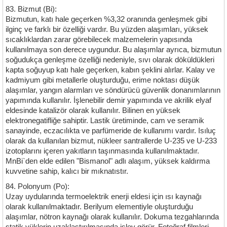
83. Bizmut (Bi):
Bizmutun, katı hale geçerken %3,32 oranında genleşmek gibi
ilginç ve farklı bir özelliği vardır. Bu yüzden alaşımları, yüksek
sıcaklıklardan zarar görebilecek malzemelerin yapısında
kullanılmaya son derece uygundur. Bu alaşımlar ayrıca, bizmutun
soğudukça genleşme özelliği nedeniyle, sıvı olarak döküldükleri
kapta soğuyup katı hale geçerken, kabın şeklini alırlar. Kalay ve
kadmiyum gibi metallerle oluşturduğu, erime noktası düşük
alaşımlar, yangın alarmları ve söndürücü güvenlik donanımlarının
yapımında kullanılır. İşlenebilir demir yapımında ve akrilik elyaf
eldesinde katalizör olarak kullanılır. Bilinen en yüksek
elektronegatifliğe sahiptir. Lastik üretiminde, cam ve seramik
sanayinde, eczacılıkta ve parfümeride de kullanımı vardır. Isıluç
olarak da kullanılan bizmut, nükleer santrallerde U-235 ve U-233
izotoplarını içeren yakıtların taşınmasında kullanılmaktadır.
MnBi`den elde edilen "Bismanol" adlı alaşım, yüksek kaldırma
kuvvetine sahip, kalıcı bir mıknatıstır.
84. Polonyum (Po):
Uzay uydularında termoelektrik enerji eldesi için ısı kaynağı
olarak kullanılmaktadır. Berilyum elementiyle oluşturduğu
alaşımlar, nötron kaynağı olarak kullanılır. Dokuma tezgahlarında