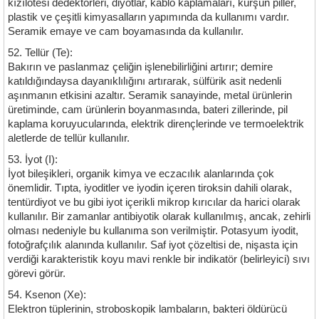
kızılötesi dedektörleri, diyotlar, kablo kaplamaları, kurşun piller,
plastik ve çeşitli kimyasalların yapımında da kullanımı vardır.
Seramik emaye ve cam boyamasında da kullanılır.
52. Tellür (Te):
Bakırın ve paslanmaz çeliğin işlenebilirliğini artırır; demire
katıldığındaysa dayanıklılığını artırarak, sülfürik asit nedenli
aşınmanın etkisini azaltır. Seramik sanayinde, metal ürünlerin
üretiminde, cam ürünlerin boyanmasında, bateri zillerinde, pil
kaplama koruyucularında, elektrik dirençlerinde ve termoelektrik
aletlerde de tellür kullanılır.
53. İyot (I):
İyot bileşikleri, organik kimya ve eczacılık alanlarında çok
önemlidir. Tıpta, iyoditler ve iyodin içeren tiroksin dahili olarak,
tentürdiyot ve bu gibi iyot içerikli mikrop kırıcılar da harici olarak
kullanılır. Bir zamanlar antibiyotik olarak kullanılmış, ancak, zehirli
olması nedeniyle bu kullanıma son verilmiştir. Potasyum iyodit,
fotoğrafçılık alanında kullanılır. Saf iyot çözeltisi de, nişasta için
verdiği karakteristik koyu mavi renkle bir indikatör (belirleyici) sıvı
görevi görür.
54. Ksenon (Xe):
Elektron tüplerinin, stroboskopik lambaların, bakteri öldürücü