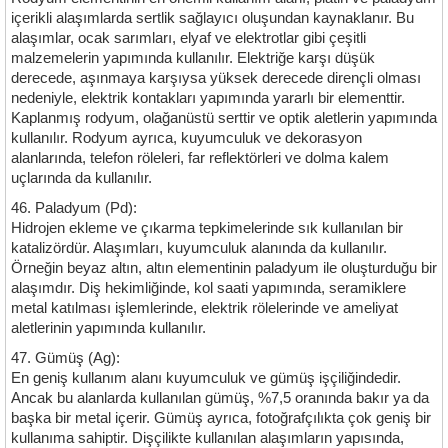
içerikli alaşımlarda sertlik sağlayıcı oluşundan kaynaklanır. Bu
alaşımlar, ocak sarımları, elyaf ve elektrotlar gibi çeşitli
malzemelerin yapımında kullanılır. Elektriğe karşı düşük
derecede, aşınmaya karşıysa yüksek derecede dirençli olması
nedeniyle, elektrik kontakları yapımında yararlı bir elementtir.
Kaplanmış rodyum, olağanüstü serttir ve optik aletlerin yapımında
kullanılır. Rodyum ayrıca, kuyumculuk ve dekorasyon
alanlarında, telefon röleleri, far reflektörleri ve dolma kalem
uçlarında da kullanılır.
46. Paladyum (Pd):
Hidrojen ekleme ve çıkarma tepkimelerinde sık kullanılan bir
katalizördür. Alaşımları, kuyumculuk alanında da kullanılır.
Örneğin beyaz altın, altın elementinin paladyum ile oluşturduğu bir
alaşımdır. Diş hekimliğinde, kol saati yapımında, seramiklere
metal katılması işlemlerinde, elektrik rölelerinde ve ameliyat
aletlerinin yapımında kullanılır.
47. Gümüş (Ag):
En geniş kullanım alanı kuyumculuk ve gümüş işçiliğindedir.
Ancak bu alanlarda kullanılan gümüş, %7,5 oranında bakır ya da
başka bir metal içerir. Gümüş ayrıca, fotoğrafçılıkta çok geniş bir
kullanıma sahiptir. Dişçilikte kullanılan alaşımların yapısında,