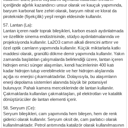
içeriğinde ağırlık kazandırıcı unsur olarak ve kauçuk yapımında,
baryum karbonat fare zehiri olarak, baryum nitrat ve klorat da
piroteknide (fişekçilik) yeşil rengin eldesinde kullanılır.
57. Lantan (La):
Lantan içeren nadir toprak bileşikleri, karbon esaslı aydınlatmada
ve özellikle sinema endüstrisinde, stüdyo aydınlatmalarında ve
projeksiyonda kullanılır. La2O3 camın alkali direncini arttırır ve
özel optik camların yapımında kullanılır. Küçük miktarlarla katkı
maddesi olarak, granüllü dökme demir yapımında kullanılır. Yakın
zamanda başlatılan çalışmalarda belirlendiği üzere, lantan içeren
hidrojen emici sünger alaşımları, kendi hacimlerinin 400 katı
kadar hidrojen tutup verebilmekte ve her hidrojen alışlarında
açığa ısı enerjisi çıkarmaktadırlar. Dolayısıyla, bu alaşımların
enerji depolama sistemleri alanında büyük bir potansiyel
bulunuyor. Pahalı kamera merceklerinde de lantan kullanılır.
Çakmaklarda kullanılan çakmaktaşları, pil elektrotları ve katalitik
dönüştürücüler de lantan elementi içerir.
58. Seryum (Ce):
Seryum bileşikleri, cam yapımında hem bileşen, hem de renk
giderici olarak kullanılır. Seryum oksit de, cam parlatıcı olarak
kullanılmaktadır. Petrol arıtımında katalizör olarak kullanılmasının