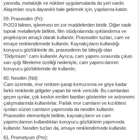
yanında, metalürjik ve nükleer uygulamalarda da yeri vardır.
Alaşımları ısıya dayanıklı hale getirmek için, yapılarına katılır.
59. Praseodim (Pr):
Pr2O3 bilinen, işlenmesi en zor maddelerden biridir. Diğer nadir
toprak metalleriyle birlikte, film stüdyolarında ışıklandırma ve
projeksiyon amaçlı olarak kullanılır. Praseodim tuzları, cam ve
emaye renklendirmede kullanılır. Kaynakçıların kullandığı
koruyucu gözlüklerde de, praseodimin bir bileşiği olan
"Didymium" camı kullanılır. Ayrıca, cam yapımı sırasında çıkan
sarı ışığı filtreleme özelliği nedeniyle, cam yapımcılarının
koruyucu gözlüklerinde de kullanılır.
60. Neodim (Nd):
Cam üzerinde, mor renkten şarap kırmızısına ve griye kadar
farklı renklerde gölgeler yapan bir renk vericidir. Bu camlardan
geçen ışınlar, çok keskin emilim bantları gösterirler ve astronomi
çalışmalarında kullanılırlar. Parlak mor camların ve kızılötesi
ışınları süzen camların yapımında da neodim kullanılır.
Praseodim elementiyle birlikte, kaynakçıların ve cam
yapımcılarının kullandıkları koruyucu gözlüklerin yapımında
kullanılır. Neodim tuzları da, emaye renklendirmede kullanılır.
61. Prometyum (Pm):