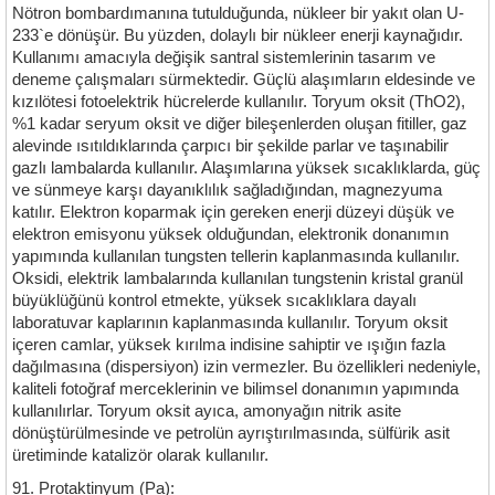
Nötron bombardımanına tutulduğunda, nükleer bir yakıt olan U-
233`e dönüşür. Bu yüzden, dolaylı bir nükleer enerji kaynağıdır.
Kullanımı amacıyla değişik santral sistemlerinin tasarım ve
deneme çalışmaları sürmektedir. Güçlü alaşımların eldesinde ve
kızılötesi fotoelektrik hücrelerde kullanılır. Toryum oksit (ThO2),
%1 kadar seryum oksit ve diğer bileşenlerden oluşan fitiller, gaz
alevinde ısıtıldıklarında çarpıcı bir şekilde parlar ve taşınabilir
gazlı lambalarda kullanılır. Alaşımlarına yüksek sıcaklıklarda, güç
ve sünmeye karşı dayanıklılık sağladığından, magnezyuma
katılır. Elektron koparmak için gereken enerji düzeyi düşük ve
elektron emisyonu yüksek olduğundan, elektronik donanımın
yapımında kullanılan tungsten tellerin kaplanmasında kullanılır.
Oksidi, elektrik lambalarında kullanılan tungstenin kristal granül
büyüklüğünü kontrol etmekte, yüksek sıcaklıklara dayalı
laboratuvar kaplarının kaplanmasında kullanılır. Toryum oksit
içeren camlar, yüksek kırılma indisine sahiptir ve ışığın fazla
dağılmasına (dispersiyon) izin vermezler. Bu özellikleri nedeniyle,
kaliteli fotoğraf merceklerinin ve bilimsel donanımın yapımında
kullanılırlar. Toryum oksit ayıca, amonyağın nitrik asite
dönüştürülmesinde ve petrolün ayrıştırılmasında, sülfürik asit
üretiminde katalizör olarak kullanılır.
91. Protaktinyum (Pa):