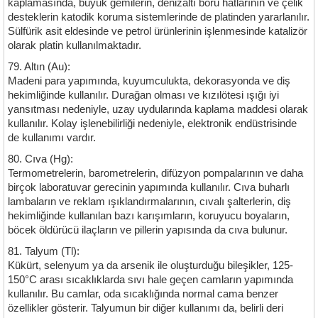
kaplamasında, büyük gemilerin, denizaltı boru hatlarının ve çelik
desteklerin katodik koruma sistemlerinde de platinden yararlanılır.
Sülfürik asit eldesinde ve petrol ürünlerinin işlenmesinde katalizör
olarak platin kullanılmaktadır.
79. Altın (Au):
Madeni para yapımında, kuyumculukta, dekorasyonda ve diş
hekimliğinde kullanılır. Durağan olması ve kızılötesi ışığı iyi
yansıtması nedeniyle, uzay uydularında kaplama maddesi olarak
kullanılır. Kolay işlenebilirliği nedeniyle, elektronik endüstrisinde
de kullanımı vardır.
80. Cıva (Hg):
Termometrelerin, barometrelerin, difüzyon pompalarının ve daha
birçok laboratuvar gerecinin yapımında kullanılır. Cıva buharlı
lambaların ve reklam ışıklandırmalarının, cıvalı şalterlerin, diş
hekimliğinde kullanılan bazı karışımların, koruyucu boyaların,
böcek öldürücü ilaçların ve pillerin yapısında da cıva bulunur.
81. Talyum (Tl):
Kükürt, selenyum ya da arsenik ile oluşturduğu bileşikler, 125-
150°C arası sıcaklıklarda sıvı hale geçen camların yapımında
kullanılır. Bu camlar, oda sıcaklığında normal cama benzer
özellikler gösterir. Talyumun bir diğer kullanımı da, belirli deri