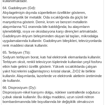
kullanılmaktadır.
64. Gadolinyum (Gd):
Alışılagelmişin dışında süperiletken özellikler gösteren,
ferromanyetik bir metaldir. Oda sıcaklığında da güçlü bir
manyetizma gösterir. Demir, krom ve benzeri metallerin
alaşımlarına %1 oranında bile katıldığında; bu alaşımların
işlenebilirliği, ısıya ve oksidasyona karşı dirençleri artmaktadır.
Gadolinyum-itriyum birleşiminden oluşan lal taşları, mikrodalga
uygulamalarında kullanılır. Gadolinyum bileşikleri, televizyonlarda
renk maddesi olarak kullanılır.
65. Terbiyum (Tb):
Sodyum terbiyum borat, katı hal elektronik elemanlarda kullanılır.
Terbiyum oksit, renkli televizyon tüplerinde kullanılan yeşil fosforu
etkin hale getirici özellik gösterir. Yüksek sıcaklıklarda çalışan
yakıt hücrelerini sağlamlaştırıcı kristal olarak, ZrO2 ile birlikte
kullanılır. Alaşımlarda, lazerlerde ve elektronik aletlerin üretiminde
de kullanılır.
66. Disprosiyum (Dy):
Disprosiyum-nikel karışımı dolgu, nükleer santrallerde soğutucu
çubuk olarak kullanılır. Bu dolgu maddesi, uzun süreli nötron
bombardımanında bile boyutlarında bir değişiklik olmaksızın