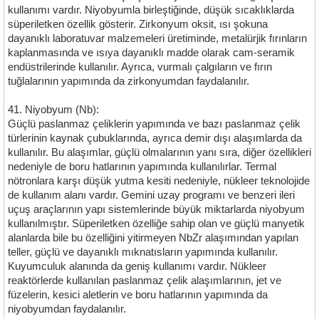
kullanımı vardır. Niyobyumla birleştiğinde, düşük sıcaklıklarda
süperiletken özellik gösterir. Zirkonyum oksit, ısı şokuna
dayanıklı laboratuvar malzemeleri üretiminde, metalürjik fırınların
kaplanmasında ve ısıya dayanıklı madde olarak cam-seramik
endüstrilerinde kullanılır. Ayrıca, vurmalı çalgıların ve fırın
tuğlalarının yapımında da zirkonyumdan faydalanılır.
41. Niyobyum (Nb):
Güçlü paslanmaz çeliklerin yapımında ve bazı paslanmaz çelik
türlerinin kaynak çubuklarında, ayrıca demir dışı alaşımlarda da
kullanılır. Bu alaşımlar, güçlü olmalarının yanı sıra, diğer özellikleri
nedeniyle de boru hatlarının yapımında kullanılırlar. Termal
nötronlara karşı düşük yutma kesiti nedeniyle, nükleer teknolojide
de kullanım alanı vardır. Gemini uzay programı ve benzeri ileri
uçuş araçlarının yapı sistemlerinde büyük miktarlarda niyobyum
kullanılmıştır. Süperiletken özelliğe sahip olan ve güçlü manyetik
alanlarda bile bu özelliğini yitirmeyen NbZr alaşımından yapılan
teller, güçlü ve dayanıklı mıknatısların yapımında kullanılır.
Kuyumculuk alanında da geniş kullanımı vardır. Nükleer
reaktörlerde kullanılan paslanmaz çelik alaşımlarının, jet ve
füzelerin, kesici aletlerin ve boru hatlarının yapımında da
niyobyumdan faydalanılır.