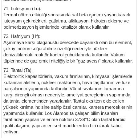
71. Lutesyum (Lu):
Termal nötron etkinliği sonrasında saf beta ışınımı yayan kararlı
lutesyum çekirdekleri, çatlatma, alkilasyon, hidrojen ekleme ve
polimerizasyon işlemlerinde katalizör olarak kullanılır.
72. Hafniyum (Hf):
Aşınmaya karşı olağanüstü derecede dayanıklı olan bu element,
çok iyi nötron soğurabilme özelliği nedeniyle nükleer
denizaltılardaki reaktör kontrol çubuklarında kullanılır. Vakum
tüplerinde de gaz emici niteliğiyle bir "gaz avcısı" olarak kullanılır.
73. Tantal (Ta):
Elektrolitik kapasitörlerin, vakum fırınlarının, kimyasal işlemlerde
kullanılan aletlerin, nükleer reaktörlerin, hava taşıtlarının ve füze
parçalarının yapımında kullanılır. Vücut sıvılarının tamamına
karşı dirençli olması nedeniyle, ameliyat gereçlerinin yapımında
da tantal elementinden yararlanılır. Tantal oksitten elde edilen
yüksek kırılma indisine sahip özel camlar, kamera merceklerinin
yapımında kullanılır. Los Alamos`ta çalışan bilim insanları
tarafından yapılan ve erime noktası 3738°C olan tantal karbid
grafit alaşımı, yapılan en sert maddelerden biri olarak kabul
ediliyor.