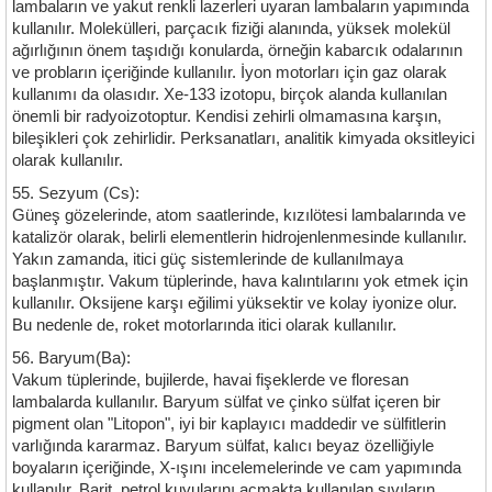
lambaların ve yakut renkli lazerleri uyaran lambaların yapımında
kullanılır. Molekülleri, parçacık fiziği alanında, yüksek molekül
ağırlığının önem taşıdığı konularda, örneğin kabarcık odalarının
ve probların içeriğinde kullanılır. İyon motorları için gaz olarak
kullanımı da olasıdır. Xe-133 izotopu, birçok alanda kullanılan
önemli bir radyoizotoptur. Kendisi zehirli olmamasına karşın,
bileşikleri çok zehirlidir. Perksanatları, analitik kimyada oksitleyici
olarak kullanılır.
55. Sezyum (Cs):
Güneş gözelerinde, atom saatlerinde, kızılötesi lambalarında ve
katalizör olarak, belirli elementlerin hidrojenlenmesinde kullanılır.
Yakın zamanda, itici güç sistemlerinde de kullanılmaya
başlanmıştır. Vakum tüplerinde, hava kalıntılarını yok etmek için
kullanılır. Oksijene karşı eğilimi yüksektir ve kolay iyonize olur.
Bu nedenle de, roket motorlarında itici olarak kullanılır.
56. Baryum(Ba):
Vakum tüplerinde, bujilerde, havai fişeklerde ve floresan
lambalarda kullanılır. Baryum sülfat ve çinko sülfat içeren bir
pigment olan "Litopon", iyi bir kaplayıcı maddedir ve sülfitlerin
varlığında kararmaz. Baryum sülfat, kalıcı beyaz özelliğiyle
boyaların içeriğinde, X-ışını incelemelerinde ve cam yapımında
kullanılır. Barit, petrol kuyularını açmakta kullanılan sıvıların