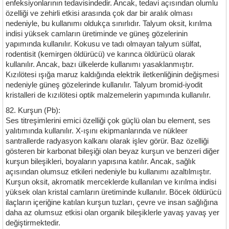
enfeksiyonlarının tedavisindedir. Ancak, tedavi açısından olumlu
özelliği ve zehirli etkisi arasında çok dar bir aralık olması
nedeniyle, bu kullanımı oldukça sınırlıdır. Talyum oksit, kırılma
indisi yüksek camların üretiminde ve güneş gözelerinin
yapımında kullanılır. Kokusu ve tadı olmayan talyum sülfat,
rodentisit (kemirgen öldürücü) ve karınca öldürücü olarak
kullanılır. Ancak, bazı ülkelerde kullanımı yasaklanmıştır.
Kızılötesi ışığa maruz kaldığında elektrik iletkenliğinin değişmesi
nedeniyle güneş gözelerinde kullanılır. Talyum bromid-iyodit
kristalleri de kızılötesi optik malzemelerin yapımında kullanılır.
82. Kurşun (Pb):
Ses titreşimlerini emici özelliği çok güçlü olan bu element, ses
yalıtımında kullanılır. X-ışını ekipmanlarında ve nükleer
santrallerde radyasyon kalkanı olarak işlev görür. Baz özelliği
gösteren bir karbonat bileşiği olan beyaz kurşun ve benzeri diğer
kurşun bileşikleri, boyaların yapısına katılır. Ancak, sağlık
açısından olumsuz etkileri nedeniyle bu kullanımı azaltılmıştır.
Kurşun oksit, akromatik merceklerde kullanılan ve kırılma indisi
yüksek olan kristal camların üretiminde kullanılır. Böcek öldürücü
ilaçların içeriğine katılan kurşun tuzları, çevre ve insan sağlığına
daha az olumsuz etkisi olan organik bileşiklerle yavaş yavaş yer
değiştirmektedir.