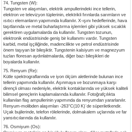
74. Tungsten (W):
Tungsten ve alaşımları, elektrik ampullerindeki ince tellerin,
elektron ve televizyon tüplerinin, elektrikli fırınlarda sarımların ve
ısıtıcı elemanların yapımında kullanılır. X-ışını hedeflerinde, hava
taşıtlarında ve metal buharlaştırma işlemleri gibi yüksek sıcaklık
gerektiren uygulamalarda da kullanılır. Tungsten tozunun,
elektronik endüstrisinde geniş bir kullanımı vardır. Tungsten
karbid, metal işçiliğinde, madencilikte ve petrol endüstrisinde
önem taşıyan bir bileşiktir. Tungstenin kalsiyum ve magnezyum
tuzları floresan aydınlatmalarda, diğer bazı bileşikleri de
boyalarda kullanılır.
75. Renyum (Re):
Kütle spektrograflarında ve iyon ölçüm aletlerinde bulunan ince
tellerin yapımında kullanılır. Aşınmaya ve bozunmaya karşı
dirençli olması nedeniyle, elektrik kontaklarında ve yüksek kaliteli
bilimsel gereçlerin kaplamalarında kullanılır. Fotoğrafçılıkta
kullanılan flaş ampullerinin yapımında da renyumdan yararlanılır.
Renyum-molibden alaşımları -263°C(10 K)`de süperiletkendir.
Uçak bujilerinde, telefon rölelerinde, dolmakalem uçlarında ve far
yansıtıcılarında da kullanılır.
76. Osmiyum (Os):