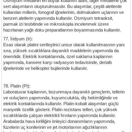
Osmiyum metalinin en büyük kullanım alanı, diğer metallerle çok
sert alaşımların oluşturulmasıdır. Bu alaşımlar, çeşitli aletlerde
kullanılan millerin, fonograf iğnelerinin, dolmakalem uçlarının ve
benzeri aletlerin yapımında kullanılır. Osmiyum tetraoksit,
parmak izi tesbitinde ve mikroskopla incelenmek üzere
hazırlanan yağlı doku preparatlarının boyanmasında kullanılır.
77. İridyum (Ir):
Esas olarak platini sertleştirici unsur olarak kullanılmasının yanı
sıra, yüksek sıcaklıklara dayanıklı maddelerin yapımında da
önemlidir. Elektrik kontaklarında, özel saklama kaplarının
yapımında, kansere karşı radyasyon tedavisinde, derialtı
iğnelerinde ve helikopter bujilerinde kullanılır.
78. Platin (Pt):
Laboratuvar kaplarının, bozunmaya dayanıklı gereçlerin, tellerin
ve ısıluçların yapımında, kuyumculukta, diş hekimliğinde ve
elektrik kontaklarında kullanılır. Platin-kobalt alaşımları güçlü
manyetik özellik gösterir. Platin rezistans telleri, çok yüksek
sıcaklıklarda çalışan elektrikli fırınların yapımında kullanılır.
Arabalarda hava kirliliğini önleyici donanımların yapımında,
füzelerin uç konilerinin ve jet motorlarının ağızlıklarının