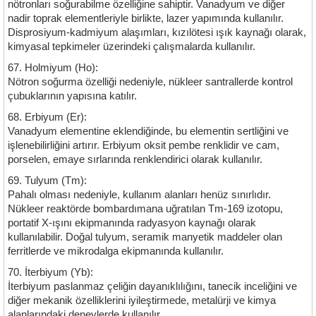
nötronları soğurabilme özelliğine sahiptir. Vanadyum ve diğer
nadir toprak elementleriyle birlikte, lazer yapımında kullanılır.
Disprosiyum-kadmiyum alaşımları, kızılötesi ışık kaynağı olarak,
kimyasal tepkimeler üzerindeki çalışmalarda kullanılır.
67. Holmiyum (Ho):
Nötron soğurma özelliği nedeniyle, nükleer santrallerde kontrol
çubuklarının yapısına katılır.
68. Erbiyum (Er):
Vanadyum elementine eklendiğinde, bu elementin sertliğini ve
işlenebilirliğini artırır. Erbiyum oksit pembe renklidir ve cam,
porselen, emaye sırlarında renklendirici olarak kullanılır.
69. Tulyum (Tm):
Pahalı olması nedeniyle, kullanım alanları henüz sınırlıdır.
Nükleer reaktörde bombardımana uğratılan Tm-169 izotopu,
portatif X-ışını ekipmanında radyasyon kaynağı olarak
kullanılabilir. Doğal tulyum, seramik manyetik maddeler olan
ferritlerde ve mikrodalga ekipmanında kullanılır.
70. İterbiyum (Yb):
İterbiyum paslanmaz çeliğin dayanıklılığını, tanecik inceliğini ve
diğer mekanik özelliklerini iyileştirmede, metalürji ve kimya
alanlarındaki deneylerde kullanılır.