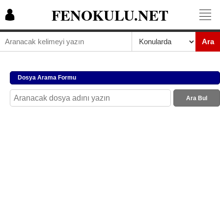
FENOKULU.NET
Ara
Dosya Arama Formu
Ara Bul