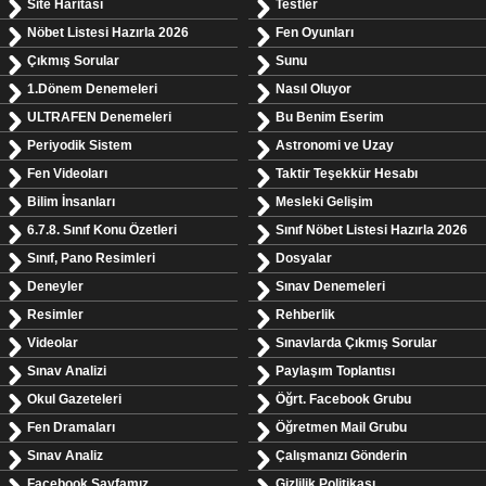
Site Haritası
Testler
Nöbet Listesi Hazırla 2026
Fen Oyunları
Çıkmış Sorular
Sunu
1.Dönem Denemeleri
Nasıl Oluyor
ULTRAFEN Denemeleri
Bu Benim Eserim
Periyodik Sistem
Astronomi ve Uzay
Fen Videoları
Taktir Teşekkür Hesabı
Bilim İnsanları
Mesleki Gelişim
6.7.8. Sınıf Konu Özetleri
Sınıf Nöbet Listesi Hazırla 2026
Sınıf, Pano Resimleri
Dosyalar
Deneyler
Sınav Denemeleri
Resimler
Rehberlik
Videolar
Sınavlarda Çıkmış Sorular
Sınav Analizi
Paylaşım Toplantısı
Okul Gazeteleri
Öğrt. Facebook Grubu
Fen Dramaları
Öğretmen Mail Grubu
Sınav Analiz
Çalışmanızı Gönderin
Facebook Sayfamız
Gizlilik Politikası