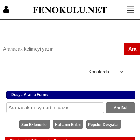
FENOKULU.NET
Ara
Dosya Arama Formu
Ara Bul
Son Eklenenler
Haftanın Enleri
Populer Dosyalar