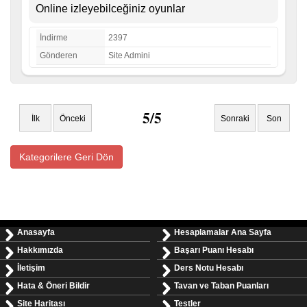
Online izleyebilceğiniz oyunlar
İndirme
2397
Gönderen
Site Admini
5/5
İlk
Önceki
Sonraki
Son
Kategorilere Geri Dön
Anasayfa
Hesaplamalar Ana Sayfa
Hakkımızda
Başarı Puanı Hesabı
İletişim
Ders Notu Hesabı
Hata & Öneri Bildir
Tavan ve Taban Puanları
Site Haritası
Testler