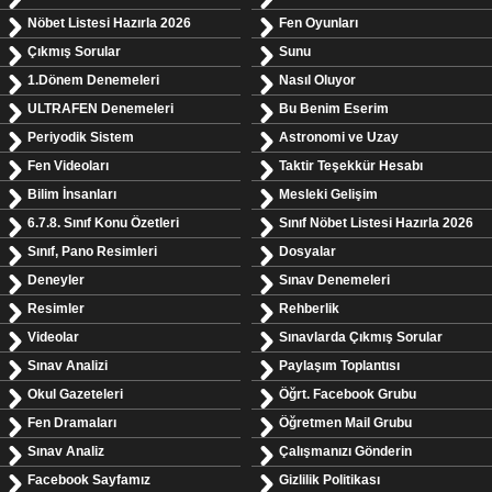
Nöbet Listesi Hazırla 2026
Fen Oyunları
Çıkmış Sorular
Sunu
1.Dönem Denemeleri
Nasıl Oluyor
ULTRAFEN Denemeleri
Bu Benim Eserim
Periyodik Sistem
Astronomi ve Uzay
Fen Videoları
Taktir Teşekkür Hesabı
Bilim İnsanları
Mesleki Gelişim
6.7.8. Sınıf Konu Özetleri
Sınıf Nöbet Listesi Hazırla 2026
Sınıf, Pano Resimleri
Dosyalar
Deneyler
Sınav Denemeleri
Resimler
Rehberlik
Videolar
Sınavlarda Çıkmış Sorular
Sınav Analizi
Paylaşım Toplantısı
Okul Gazeteleri
Öğrt. Facebook Grubu
Fen Dramaları
Öğretmen Mail Grubu
Sınav Analiz
Çalışmanızı Gönderin
Facebook Sayfamız
Gizlilik Politikası