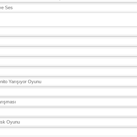
 ve Ses
enito Yarışıyor Oyunu
arışması
Risk Oyunu