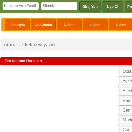
Giriş Yap
Üye Ol
Pr
Anasayfa
Çal.Gönder
3. Sınıf
4. Sınıf
5. Sınıf
Fen Kavram Haritaları
Dola
Yer 
Elekt
Bası
Canlı
Madd
Canl