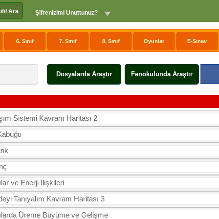
ofil Ara
Şifrenizimi Unuttunuz?
6. Sınıf
7. Sınıf
8. Sınıf
Oyunlar
E-Sınav
Dosyalarda Araştır
Fenokulunda Araştır
şım Sistemi Kavram Haritası 2
Kabuğu
rik
nç
lar ve Enerji İlişkileri
eyi Tanıyalım Kavram Haritası 3
ılarda Üreme Büyüme ve Gelişme