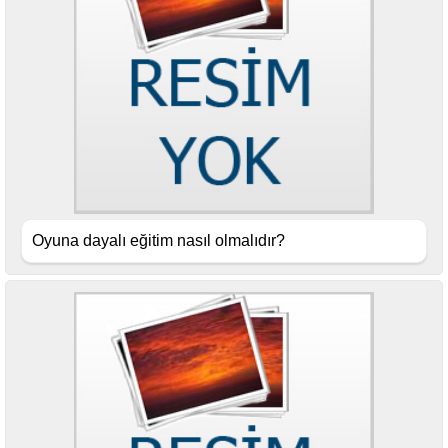
Oyuna dayalı eğitim nasıl olmalıdır?