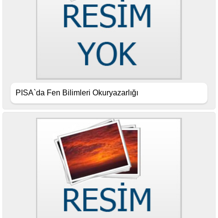
PISA`da Fen Bilimleri Okuryazarlığı