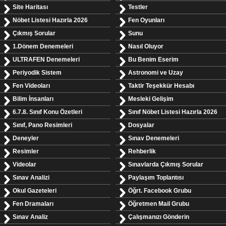
Site Haritası
Testler
Nöbet Listesi Hazırla 2026
Fen Oyunları
Çıkmış Sorular
Sunu
1.Dönem Denemeleri
Nasıl Oluyor
ULTRAFEN Denemeleri
Bu Benim Eserim
Periyodik Sistem
Astronomi ve Uzay
Fen Videoları
Taktir Teşekkür Hesabı
Bilim İnsanları
Mesleki Gelişim
6.7.8. Sınıf Konu Özetleri
Sınıf Nöbet Listesi Hazırla 2026
Sınıf, Pano Resimleri
Dosyalar
Deneyler
Sınav Denemeleri
Resimler
Rehberlik
Videolar
Sınavlarda Çıkmış Sorular
Sınav Analizi
Paylaşım Toplantısı
Okul Gazeteleri
Öğrt. Facebook Grubu
Fen Dramaları
Öğretmen Mail Grubu
Sınav Analiz
Çalışmanızı Gönderin