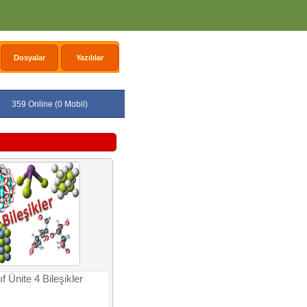
Dosyalar
Yazılılar
359 Online (0 Mobil)
ıf Ünite 4 Bileşikler