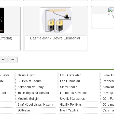
Duy
üfredat)
Basit elektrik Devre Elemenları
raki
Son
a Sayfa
Nasıl Oluyor
Okul Gazeteleri
Sınav D
abı
Bu Benim Eserim
Fen Dramaları
Rehberl
Astronomi ve Uzay
Sınav Analiz
Sınavla
uanları
Taktir Teşekkür Hesabı
Facebook Sayfamız
Paylaşım
Mesleki Gelişim
Üyelik Sözleşmesi
Öğrt. F
Sınıf Nöbet Listesi Hazırla
Gizlilik Politikası
Öğretme
2026
Dosyalar
Nasil Yapılır?
Çalışma