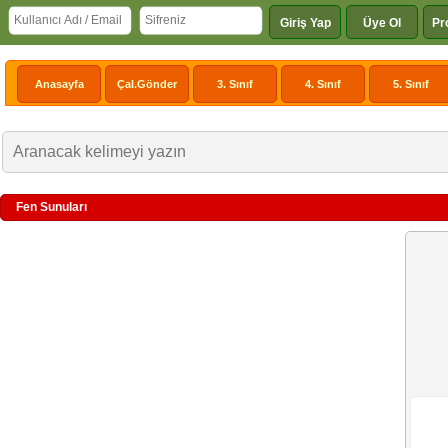
Giriş Yap
Üye Ol
Pr
Anasayfa
Çal.Gönder
3. Sınıf
4. Sınıf
5. Sınıf
Fen Sunuları