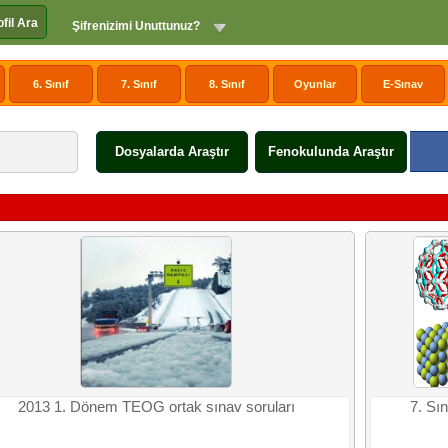
ofil Ara
Şifrenizimi Unuttunuz?
6. Sınıf
7. Sınıf
8. Sınıf
Oyunlar
E-Sınav
Dosyalarda Araştır
Fenokulunda Araştır
2013 1. Dönem TEOG ortak sınav soruları
7. Sın