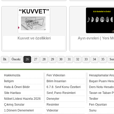
Kuvvet ve özellikleri
Ayın evreleri ( Yeni M
İlk
Önceki
26
27
28
29
30
31
32
33
34
35
Son
Hakkımızda
Fen Videoları
Hesaplamalar An
İletişim
Bilim İnsanları
Başarı Puanı Hes
Hata & Öneri Bildir
6.7.8. Sınıf Konu Özetleri
Ders Notu Hesabı
Site Haritası
Sınıf, Pano Resimleri
Tavan ve Taban P
Nöbet Listesi Hazırla 2026
Deneyler
Testler
Çıkmış Sorular
Resimler
Fen Oyunları
1.Dönem Denemeleri
Videolar
Sunu