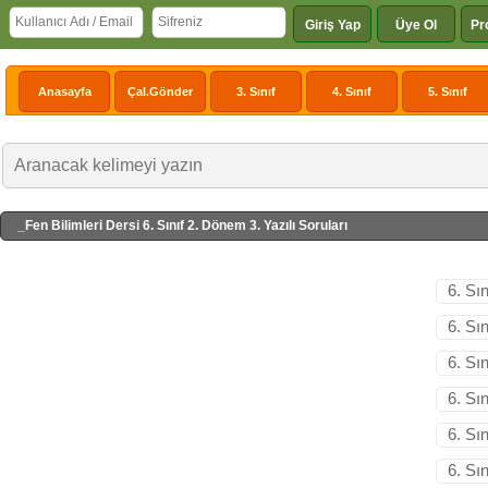
Giriş Yap
Üye Ol
Pr
Anasayfa
Çal.Gönder
3. Sınıf
4. Sınıf
5. Sınıf
_Fen Bilimleri Dersi 6. Sınıf 2. Dönem 3. Yazılı Soruları
6. Sı
6. Sı
6. Sı
6. Sı
6. Sı
6. Sı