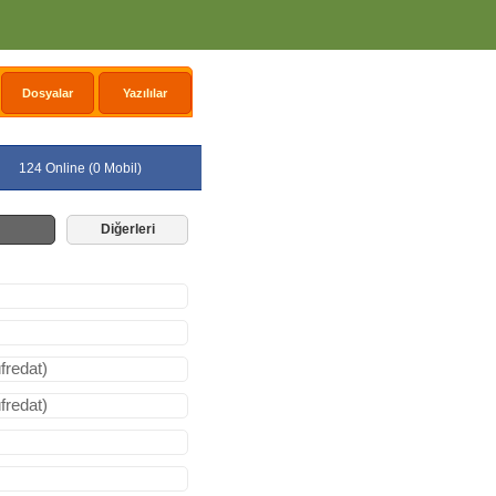
Dosyalar
Yazılılar
124 Online (0 Mobil)
Diğerleri
fredat)
fredat)