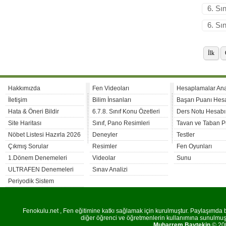
6. Sı
6. Sı
İlk
Hakkımızda
Fen Videoları
Hesaplamalar An
İletişim
Bilim İnsanları
Başarı Puanı Hes
Hata & Öneri Bildir
6.7.8. Sınıf Konu Özetleri
Ders Notu Hesabı
Site Haritası
Sınıf, Pano Resimleri
Tavan ve Taban P
Nöbet Listesi Hazırla 2026
Deneyler
Testler
Çıkmış Sorular
Resimler
Fen Oyunları
1.Dönem Denemeleri
Videolar
Sunu
ULTRAFEN Denemeleri
Sınav Analizi
Periyodik Sistem
Fenokulu.net , Fen eğitimine katkı sağlamak için kurulmuştur. Paylaşımda bu
diğer öğrenci ve öğretmenlerin kullanımına sunulmuştu
Muharrem Baytekin
© 200