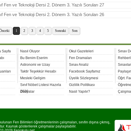
nıf Fen ve Teknoloji Dersi 2. Dönem 3. Yazılı Soruları 27
nıf Fen ve Teknoloji Dersi 2. Dönem 3. Yazılı Soruları 26
Önceki
1
2
3
4
5
Sonraki
Son
a Sayfa
Nasıl Oluyor
Okul Gazeteleri
Sınav D
abı
Bu Benim Eserim
Fen Dramaları
Rehberl
Astronomi ve Uzay
Sınav Analiz
Sınavla
uanları
Taktir Teşekkür Hesabı
Facebook Sayfamız
Paylaşım
Mesleki Gelişim
Üyelik Sözleşmesi
Öğrt. F
Sınıf Nöbet Listesi Hazırla
Gizlilik Politikası
Öğretme
2026
Dosyalar
Nasil Yapılır?
Çalışma
lunan Fen Bilimleri öğretmenlerinin çalışmaları, sınıfın dışına çıkmış,
r. Kaynak gösterilerek çalışmalar paylaşılabilir.
2-2026 Fenokulu.net