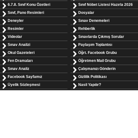
6.7.8. Sınıf Konu Özetleri
Sınıf Nöbet Listesi Hazırla 2026
Sınıf, Pano Resimleri
Dosyalar
Deneyler
Sınav Denemeleri
Resimler
Rehberlik
Videolar
Sınavlarda Çıkmış Sorular
Sınav Analizi
Paylaşım Toplantısı
Okul Gazeteleri
Öğrt. Facebook Grubu
Fen Dramaları
Öğretmen Mail Grubu
Sınav Analiz
Çalışmanızı Gönderin
Facebook Sayfamız
Gizlilik Politikası
Üyelik Sözleşmesi
Nasil Yapılır?