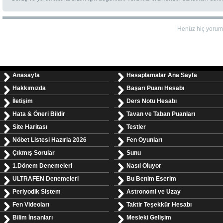
Henüz hiç yorum
Anasayfa
Hesaplamalar Ana Sayfa
Hakkımızda
Başarı Puanı Hesabı
İletişim
Ders Notu Hesabı
Hata & Öneri Bildir
Tavan ve Taban Puanları
Site Haritası
Testler
Nöbet Listesi Hazırla 2026
Fen Oyunları
Çıkmış Sorular
Sunu
1.Dönem Denemeleri
Nasıl Oluyor
ULTRAFEN Denemeleri
Bu Benim Eserim
Periyodik Sistem
Astronomi ve Uzay
Fen Videoları
Taktir Teşekkür Hesabı
Bilim İnsanları
Mesleki Gelişim