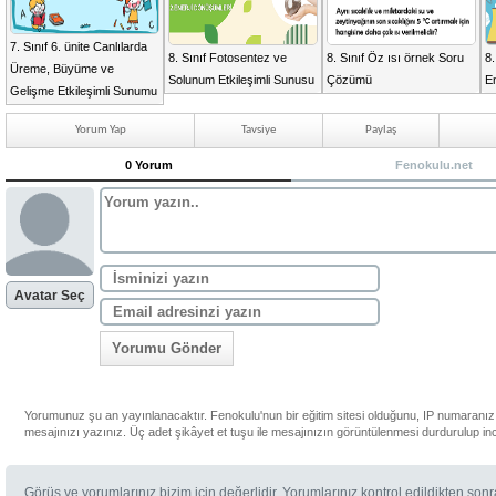
7. Sınıf 6. ünite Canlılarda
8. Sınıf Fotosentez ve
8. Sınıf Öz ısı örnek Soru
8.
Üreme, Büyüme ve
Solunum Etkileşimli Sunusu
Çözümü
En
Gelişme Etkileşimli Sunumu
Yorum Yap
Tavsiye
Paylaş
0 Yorum
Fenokulu.net
Avatar Seç
Yorumu Gönder
Yorumunuz şu an yayınlanacaktır. Fenokulu'nun bir eğitim sitesi olduğunu, IP numaranızı
mesajınızı yazınız. Üç adet şikâyet et tuşu ile mesajınızın görüntülenmesi durdurulup in
Görüş ve yorumlarınız bizim için değerlidir. Yorumlarınız kontrol edildikten son