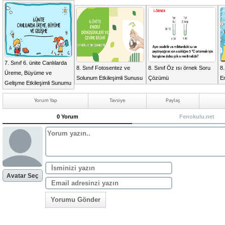
7. Sınıf 6. ünite Canlılarda
8. Sınıf Fotosentez ve
8. Sınıf Öz ısı örnek Soru
8.
Üreme, Büyüme ve
Solunum Etkileşimli Sunusu
Çözümü
En
Gelişme Etkileşimli Sunumu
Yorum Yap
Tavsiye
Paylaş
0 Yorum
Fenokulu.net
Avatar Seç
Yorumu Gönder