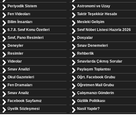
Periyodik Sistem
Astronomi ve Uzay
Fen Videoları
Taktir Teşekkür Hesabı
Bilim İnsanları
Mesleki Gelişim
6.7.8. Sınıf Konu Özetleri
Sınıf Nöbet Listesi Hazırla 2026
Sınıf, Pano Resimleri
Dosyalar
Deneyler
Sınav Denemeleri
Resimler
Rehberlik
Videolar
Sınavlarda Çıkmış Sorular
Sınav Analizi
Paylaşım Toplantısı
Okul Gazeteleri
Öğrt. Facebook Grubu
Fen Dramaları
Öğretmen Mail Grubu
Sınav Analiz
Çalışmanızı Gönderin
Facebook Sayfamız
Gizlilik Politikası
Üyelik Sözleşmesi
Nasil Yapılır?