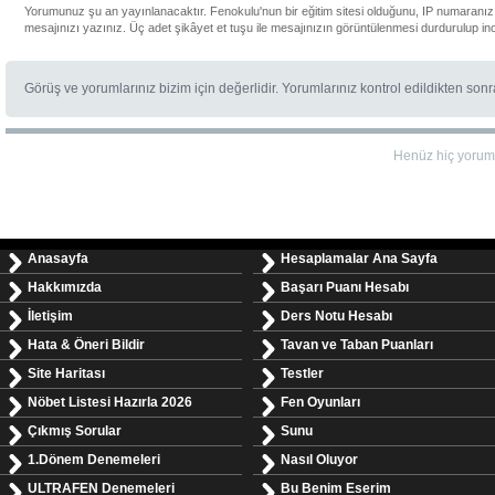
Yorumunuz şu an yayınlanacaktır. Fenokulu'nun bir eğitim sitesi olduğunu, IP numaranızı
mesajınızı yazınız. Üç adet şikâyet et tuşu ile mesajınızın görüntülenmesi durdurulup in
Görüş ve yorumlarınız bizim için değerlidir. Yorumlarınız kontrol edildikten son
Henüz hiç yorum
Anasayfa
Hesaplamalar Ana Sayfa
Hakkımızda
Başarı Puanı Hesabı
İletişim
Ders Notu Hesabı
Hata & Öneri Bildir
Tavan ve Taban Puanları
Site Haritası
Testler
Nöbet Listesi Hazırla 2026
Fen Oyunları
Çıkmış Sorular
Sunu
1.Dönem Denemeleri
Nasıl Oluyor
ULTRAFEN Denemeleri
Bu Benim Eserim