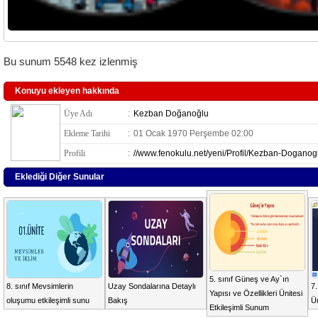
Bu sunum 5548 kez izlenmiş
Konuyu ekleyen hakkında
Üye Adı
:
Kezban Doğanoğlu
Ekleme Tarihi
:
01 Ocak 1970 Perşembe 02:00
Profili
:
//www.fenokulu.net/yeni/Profil/Kezban-Doganog
Eklediği Diğer Sunular
5. sınıf Güneş ve Ay`ın
8. sınıf Mevsimlerin
Uzay Sondalarına Detaylı
7.
Yapısı ve Özellikleri Ünitesi
oluşumu etkileşimli sunu
Bakış
Ün
Etkileşimli Sunum