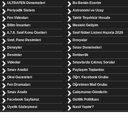
ULTRAFEN Denemeleri
Bu Benim Eserim
Periyodik Sistem
Astronomi ve Uzay
Fen Videoları
Taktir Teşekkür Hesabı
Bilim İnsanları
Mesleki Gelişim
6.7.8. Sınıf Konu Özetleri
Sınıf Nöbet Listesi Hazırla 2026
Sınıf, Pano Resimleri
Dosyalar
Deneyler
Sınav Denemeleri
Resimler
Rehberlik
Videolar
Sınavlarda Çıkmış Sorular
Sınav Analizi
Paylaşım Toplantısı
Okul Gazeteleri
Öğrt. Facebook Grubu
Fen Dramaları
Öğretmen Mail Grubu
Sınav Analiz
Çalışmanızı Gönderin
Facebook Sayfamız
Gizlilik Politikası
Üyelik Sözleşmesi
Nasil Yapılır?