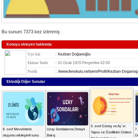
Bu sunum 7373 kez izlenmiş
Konuyu ekleyen hakkında
Üye Adı
:
Kezban Doğanoğlu
Ekleme Tarihi
:
01 Ocak 1970 Perşembe 02:00
Profili
:
//www.fenokulu.net/yeni/Profil/Kezban-Doganog
Eklediği Diğer Sunular
5. sınıf Güneş ve Ay`ın
8. sınıf Mevsimlerin
Uzay Sondalarına Detaylı
7.
Yapısı ve Özellikleri Ünitesi
oluşumu etkileşimli sunu
Bakış
Ün