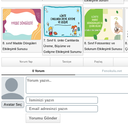
Etkileşimli Sunum
7. Sınıf 6. ünite Canlılarda
8. sınıf Madde Döngüleri
8. Sınıf Fotosentez ve
8.
Üreme, Büyüme ve
Etkileşimli Sunusu
Solunum Etkileşimli Sunusu
Ç
Gelişme Etkileşimli Sunumu
Yorum Yap
Tavsiye
Paylaş
0 Yorum
Fenokulu.net
Avatar Seç
Yorumu Gönder