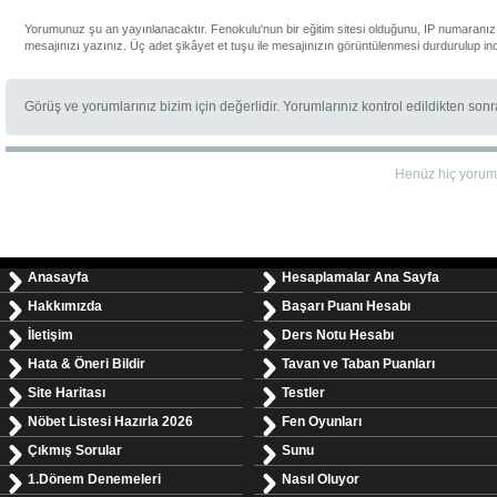
Yorumunuz şu an yayınlanacaktır. Fenokulu'nun bir eğitim sitesi olduğunu, IP numaranızı
mesajınızı yazınız. Üç adet şikâyet et tuşu ile mesajınızın görüntülenmesi durdurulup in
Görüş ve yorumlarınız bizim için değerlidir. Yorumlarınız kontrol edildikten son
Henüz hiç yorum
Anasayfa
Hesaplamalar Ana Sayfa
Hakkımızda
Başarı Puanı Hesabı
İletişim
Ders Notu Hesabı
Hata & Öneri Bildir
Tavan ve Taban Puanları
Site Haritası
Testler
Nöbet Listesi Hazırla 2026
Fen Oyunları
Çıkmış Sorular
Sunu
1.Dönem Denemeleri
Nasıl Oluyor