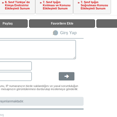
8. Sınıf Türkiye`de
7. Sınıf Işığın
7. Sınıf Işığın
Kimya Endüstrisi
Kırılması ve Konusu
Soğrulması Konusu
Etkileşimli Sunum
Etkileşimli Sunum
Etkileşimli Sunum
Paylaş
Favorilere Ekle
Girş Yap
ğunu, IP numaranızın bizde saklandığını ve yasal sorumluluğun
le mesajınızın görüntülenmesi durdurulup incelemeye gönderilir.
 yayınlanmaktadır.
mış