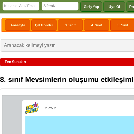
Giriş Yap
Üye Ol
Pr
Anasayfa
Çal.Gönder
3. Sınıf
4. Sınıf
5. Sınıf
Fen Sunuları
8. sınıf Mevsimlerin oluşumu etkileşim