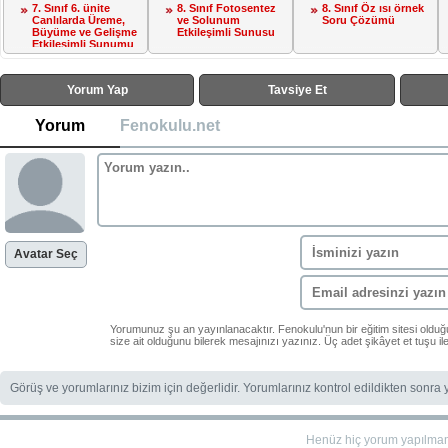
7. Sınıf 6. ünite
8. Sınıf Fotosentez
8. Sınıf Öz ısı örnek
Canlılarda Üreme,
ve Solunum
Soru Çözümü
Büyüme ve Gelişme
Etkileşimli Sunusu
Etkileşimli Sunumu
Yorum Yap
Tavsiye Et
Yorum
Fenokulu.net
Avatar Seç
Yorumunuz şu an yayınlanacaktır. Fenokulu'nun bir eğitim sitesi oldu
size ait olduğunu bilerek mesajınızı yazınız. Üç adet şikâyet et tuşu i
Görüş ve yorumlarınız bizim için değerlidir. Yorumlarınız kontrol edildikten sonra
Henüz hiç yorum yapılma