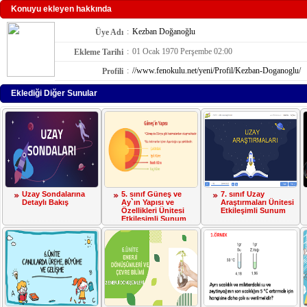
Konuyu ekleyen hakkında
:
Kezban Doğanoğlu
Üye Adı
:
01 Ocak 1970 Perşembe 02:00
Ekleme Tarihi
:
//www.fenokulu.net/yeni/Profil/Kezban-Doganoglu/
Profili
Eklediği Diğer Sunular
Uzay Sondalarına
5. sınıf Güneş ve
7. sınıf Uzay
Detaylı Bakış
Ay`ın Yapısı ve
Araştırmaları Ünitesi
Özellikleri Ünitesi
Etkileşimli Sunum
Etkileşimli Sunum