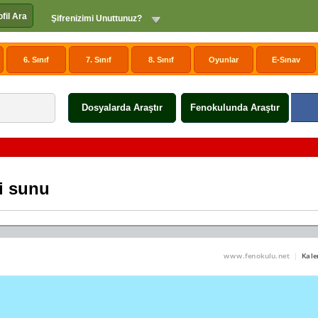
ofil Ara
Şifrenizimi Unuttunuz?
6. Sınıf
7. Sınıf
8. Sınıf
Oyunlar
E-Sınav
Dosyalarda Araştır
Fenokulunda Araştır
li sunu