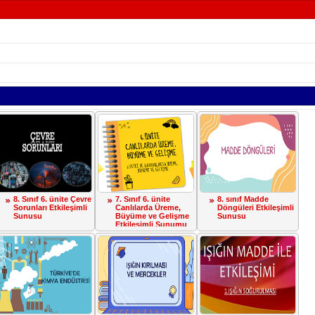
8. Sınıf 6. ünite Çevre
7. Sınıf 6. ünite
8. sınıf Madde
Sorunları Etkileşimli
Canlılarda Üreme,
Döngüleri Etkileşimli
Sunusu
Büyüme ve Gelişme
Sunusu
Etkileşimli Sunumu