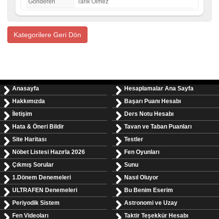
Gönderen
Tarik Ölmez
Kategorilere Geri Dön
Anasayfa
Hesaplamalar Ana Sayfa
Hakkımızda
Başarı Puanı Hesabı
İletişim
Ders Notu Hesabı
Hata & Öneri Bildir
Tavan ve Taban Puanları
Site Haritası
Testler
Nöbet Listesi Hazırla 2026
Fen Oyunları
Çıkmış Sorular
Sunu
1.Dönem Denemeleri
Nasıl Oluyor
ULTRAFEN Denemeleri
Bu Benim Eserim
Periyodik Sistem
Astronomi ve Uzay
Fen Videoları
Taktir Teşekkür Hesabı