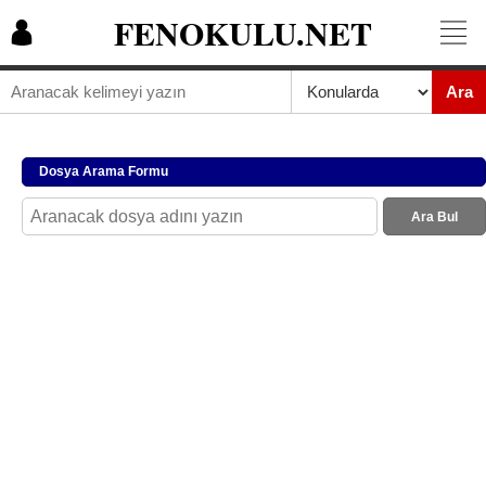
FENOKULU.NET
Ara
Dosya Arama Formu
Ara Bul