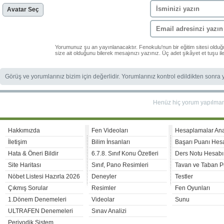
Avatar Seç
Yorumunuz şu an yayınlanacaktır. Fenokulu'nun bir eğitim sitesi oldu
size ait olduğunu bilerek mesajınızı yazınız. Üç adet şikâyet et tuşu i
Görüş ve yorumlarınız bizim için değerlidir. Yorumlarınız kontrol edildikten sonra
Henüz hiç yorum yapılma
Hakkımızda
Fen Videoları
Hesaplamalar An
İletişim
Bilim İnsanları
Başarı Puanı Hes
Hata & Öneri Bildir
6.7.8. Sınıf Konu Özetleri
Ders Notu Hesabı
Site Haritası
Sınıf, Pano Resimleri
Tavan ve Taban P
Nöbet Listesi Hazırla 2026
Deneyler
Testler
Çıkmış Sorular
Resimler
Fen Oyunları
1.Dönem Denemeleri
Videolar
Sunu
ULTRAFEN Denemeleri
Sınav Analizi
Periyodik Sistem