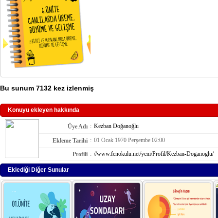
Bu sunum 7132 kez izlenmiş
Konuyu ekleyen hakkında
:
Kezban Doğanoğlu
Üye Adı
:
01 Ocak 1970 Perşembe 02:00
Ekleme Tarihi
:
//www.fenokulu.net/yeni/Profil/Kezban-Doganoglu/
Profili
Eklediği Diğer Sunular