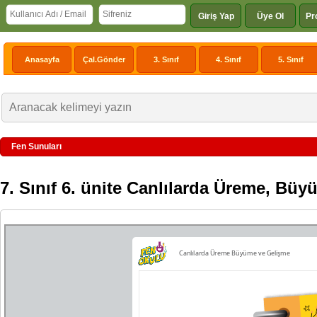
Giriş Yap
Üye Ol
Pr
Anasayfa
Çal.Gönder
3. Sınıf
4. Sınıf
5. Sınıf
Fen Sunuları
7. Sınıf 6. ünite Canlılarda Üreme, Bü