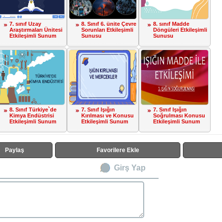
7. sınıf Uzay
8. Sınıf 6. ünite Çevre
8. sınıf Madde
Araştırmaları Ünitesi
Sorunları Etkileşimli
Döngüleri Etkileşimli
Etkileşimli Sunum
Sunusu
Sunusu
8. Sınıf Türkiye`de
7. Sınıf Işığın
7. Sınıf Işığın
Kimya Endüstrisi
Kırılması ve Konusu
Soğrulması Konusu
Etkileşimli Sunum
Etkileşimli Sunum
Etkileşimli Sunum
Paylaş
Favorilere Ekle
Girş Yap