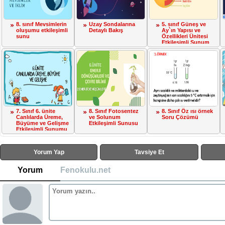
8. sınıf Mevsimlerin
Uzay Sondalarına
5. sınıf Güneş ve
oluşumu etkileşimli
Detaylı Bakış
Ay`ın Yapısı ve
sunu
Özellikleri Ünitesi
Etkileşimli Sunum
7. Sınıf 6. ünite
8. Sınıf Fotosentez
8. Sınıf Öz ısı örnek
Canlılarda Üreme,
ve Solunum
Soru Çözümü
Büyüme ve Gelişme
Etkileşimli Sunusu
Etkileşimli Sunumu
Yorum Yap
Tavsiye Et
Yorum
Fenokulu.net