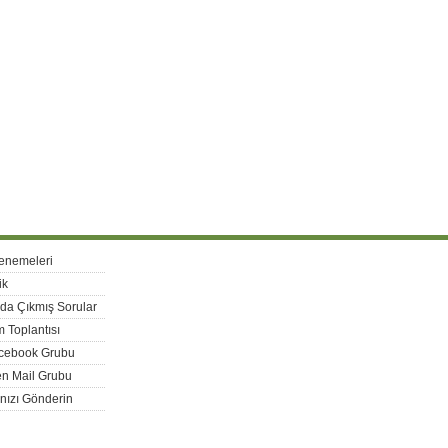
enemeleri
ik
rda Çıkmış Sorular
 Toplantısı
acebook Grubu
n Mail Grubu
nızı Gönderin