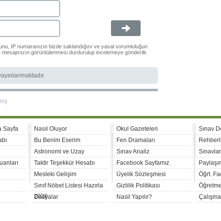
ğunu, IP numaranızın bizde saklandığını ve yasal sorumluluğun
le mesajınızın görüntülenmesi durdurulup incelemeye gönderilir.
 yayınlanmaktadır.
mış
a Sayfa
Nasıl Oluyor
Okul Gazeteleri
Sınav D
abı
Bu Benim Eserim
Fen Dramaları
Rehberl
Astronomi ve Uzay
Sınav Analiz
Sınavla
uanları
Taktir Teşekkür Hesabı
Facebook Sayfamız
Paylaşım
Mesleki Gelişim
Üyelik Sözleşmesi
Öğrt. F
Sınıf Nöbet Listesi Hazırla
Gizlilik Politikası
Öğretme
2026
Dosyalar
Nasil Yapılır?
Çalışma