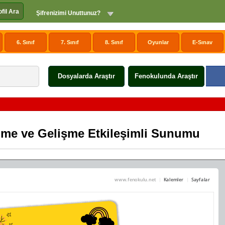
ofil Ara
Şifrenizimi Unuttunuz?
6. Sınıf
7. Sınıf
8. Sınıf
Oyunlar
E-Sınav
Dosyalarda Araştır
Fenokulunda Araştır
yüme ve Gelişme Etkileşimli Sunumu