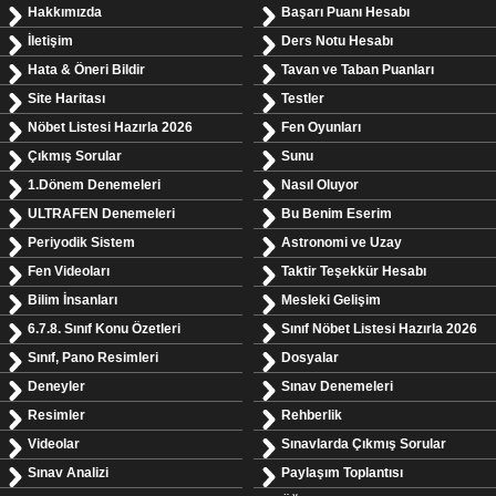
Hakkımızda
Başarı Puanı Hesabı
İletişim
Ders Notu Hesabı
Hata & Öneri Bildir
Tavan ve Taban Puanları
Site Haritası
Testler
Nöbet Listesi Hazırla 2026
Fen Oyunları
Çıkmış Sorular
Sunu
1.Dönem Denemeleri
Nasıl Oluyor
ULTRAFEN Denemeleri
Bu Benim Eserim
Periyodik Sistem
Astronomi ve Uzay
Fen Videoları
Taktir Teşekkür Hesabı
Bilim İnsanları
Mesleki Gelişim
6.7.8. Sınıf Konu Özetleri
Sınıf Nöbet Listesi Hazırla 2026
Sınıf, Pano Resimleri
Dosyalar
Deneyler
Sınav Denemeleri
Resimler
Rehberlik
Videolar
Sınavlarda Çıkmış Sorular
Sınav Analizi
Paylaşım Toplantısı