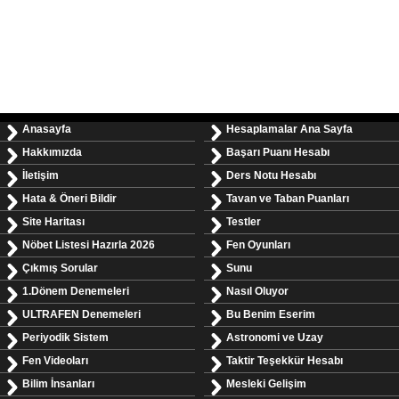
Anasayfa
Hesaplamalar Ana Sayfa
Hakkımızda
Başarı Puanı Hesabı
İletişim
Ders Notu Hesabı
Hata & Öneri Bildir
Tavan ve Taban Puanları
Site Haritası
Testler
Nöbet Listesi Hazırla 2026
Fen Oyunları
Çıkmış Sorular
Sunu
1.Dönem Denemeleri
Nasıl Oluyor
ULTRAFEN Denemeleri
Bu Benim Eserim
Periyodik Sistem
Astronomi ve Uzay
Fen Videoları
Taktir Teşekkür Hesabı
Bilim İnsanları
Mesleki Gelişim